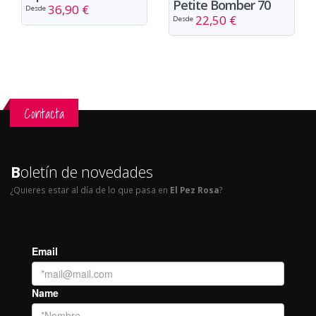
Petite Bomber 70
36,90 €
Desde
22,50 €
Desde
Contacta
B
oletín de novedades
¿Quieres estar al día de lo que pasa en
El Pez Rosa
?