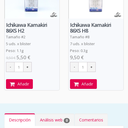
Ichikawa Kamakiri
Ichikawa Kamakiri
86XS H2
86XS H8
Tamaño #2
Tamaño #8
5 uds. x blister
7 uds. x blister
Peso: 1.1g
Peso: 0.3g
5,50 €
9,50 €
9,50 €
Añadir
Añadir
Descripción
Análisis web
Comentarios
0