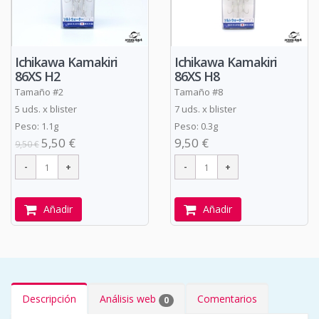
Ichikawa Kamakiri
Ichikawa Kamakiri
86XS H2
86XS H8
Tamaño #2
Tamaño #8
5 uds. x blister
7 uds. x blister
Peso: 1.1g
Peso: 0.3g
5,50 €
9,50 €
9,50 €
Añadir
Añadir
Descripción
Análisis web
Comentarios
0