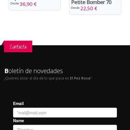
Petite Bomber 70
36,90 €
Desde
22,50 €
Desde
Contacta
B
oletín de novedades
¿Quieres estar al día de lo que pasa en
El Pez Rosa
?