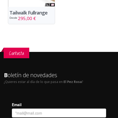
Tailwalk Fullrange
295,00 €
Desde
Contacta
B
oletín de novedades
¿Quieres estar al día de lo que pasa en
El Pez Rosa
?