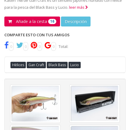
Kaiten 148 de Gan Craft es un señuelo japonés hundido con hélice
para la pesca del Black Bass y Lucio.
leer más
Añade a la cesta
Descripción
16
COMPARTE ESTO CON TUS AMIGOS
0
0
0
0
Total:
Hèlices
Gan Craft
Black Bass
Lucio