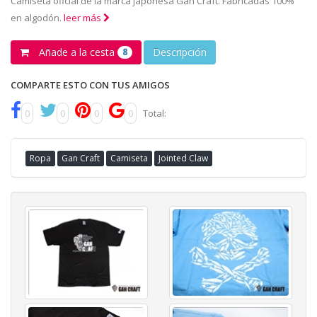
Camiseta oficial de la marca japonesa Gan Craft. Fabricadas 100%
en algodón.
leer más
Añade a la cesta
Descripción
8
COMPARTE ESTO CON TUS AMIGOS
0
0
0
0
Total:
Ropa
Gan Craft
Camiseta
Jointed Claw