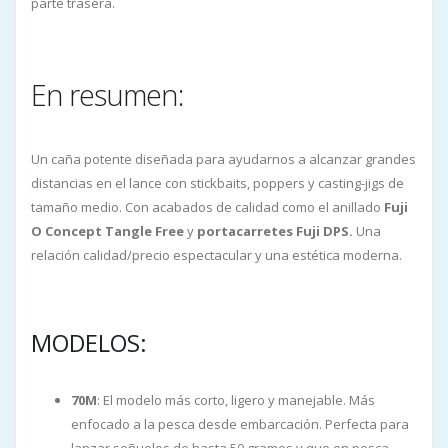
parte trasera.
En resumen:
Un caña potente diseñada para ayudarnos a alcanzar grandes
distancias en el lance con stickbaits, poppers y casting-jigs de
tamaño medio. Con acabados de calidad como el anillado
Fuji
O Concept Tangle Free
y
portacarretes Fuji DPS.
Una
relación calidad/precio espectacular y una estética moderna.
MODELOS:
70M
: El modelo más corto, ligero y manejable. Más
enfocado a la pesca desde embarcación. Perfecta para
lanzar señuelos de hasta 50 gramos y que en pesca