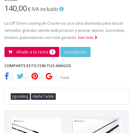
140,00
IVA incluido
€
La Off Shore casting de Crazee es una caña diseñada para lanzar
señuelos grandes desde embarcación y pescar atunes, bacoretas,
bonitos, palometones con total garantía.
leer más
Añade a la cesta
Descripción
2
COMPARTE ESTO CON TUS AMIGOS
0
0
0
0
Total:
Jigcasting
Alpha Tackle