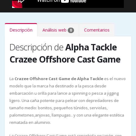
Descripción
Análisis web
Comentarios
0
Descripción de
Alpha Tackle
Crazee Offshore Cast Game
La
Crazee Offshore Cast Game de Alpha Tackle
es el nuevo
modelo que la marca ha destinado a la pesca desde
embarcación u orilla para lance a spinning o pesca a jigging
ligero. Una caña potente para pelear con depredadores de
tamaño medio: bonitos, pequeños túnidos, serviolas,
palometones,anjovas, llampugas.. y con una elegante estética
rematada en aluminio.
La Crazee Offshore Cast Game está concebida en Japón, con