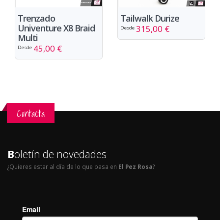
Trenzado
Tailwalk Durize
Univenture X8 Braid
315,00 €
Desde
Multi
45,00 €
Desde
Contacta
B
oletín de novedades
¿Quieres estar al día de lo que pasa en
El Pez Rosa
?