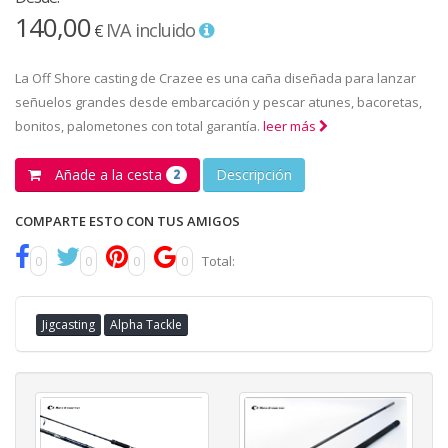
140,00
IVA incluido
€
La Off Shore casting de Crazee es una caña diseñada para lanzar
señuelos grandes desde embarcación y pescar atunes, bacoretas,
bonitos, palometones con total garantía.
leer más
Añade a la cesta
Descripción
2
COMPARTE ESTO CON TUS AMIGOS
0
0
0
0
Total:
Jigcasting
Alpha Tackle