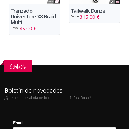
Trenzado
Tailwalk Durize
Univenture X8 Braid
315,00 €
Desde
Multi
45,00 €
Desde
Contacta
B
oletín de novedades
¿Quieres estar al día de lo que pasa en
El Pez Rosa
?