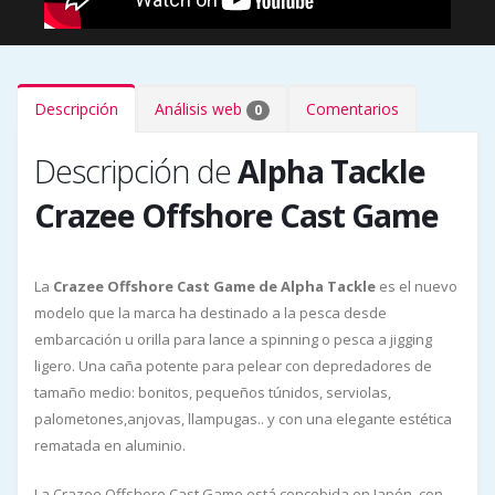
Descripción
Análisis web
Comentarios
0
Descripción de
Alpha Tackle
Crazee Offshore Cast Game
La
Crazee Offshore Cast Game de Alpha Tackle
es el nuevo
modelo que la marca ha destinado a la pesca desde
embarcación u orilla para lance a spinning o pesca a jigging
ligero. Una caña potente para pelear con depredadores de
tamaño medio: bonitos, pequeños túnidos, serviolas,
palometones,anjovas, llampugas.. y con una elegante estética
rematada en aluminio.
La Crazee Offshore Cast Game está concebida en Japón, con