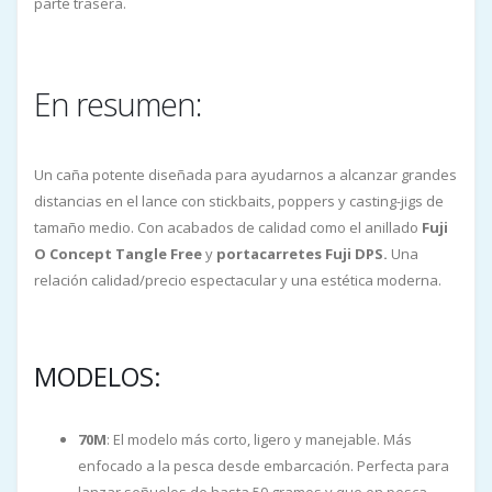
parte trasera.
En resumen:
Un caña potente diseñada para ayudarnos a alcanzar grandes
distancias en el lance con stickbaits, poppers y casting-jigs de
tamaño medio. Con acabados de calidad como el anillado
Fuji
O Concept Tangle Free
y
portacarretes Fuji DPS.
Una
relación calidad/precio espectacular y una estética moderna.
MODELOS:
70M
: El modelo más corto, ligero y manejable. Más
enfocado a la pesca desde embarcación. Perfecta para
lanzar señuelos de hasta 50 gramos y que en pesca