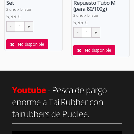
Set
Repuesto Tubo M
(para 80/100g)
2 und x blister
3 und x blister
5,99 €
5,95 €
No disponible
No disponible
Youtube
- Pesca de pargo
enorme a Tai Rubber con
tairubbers de Pudlee.