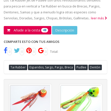
Los Tai Rubber Jet de Pudlee son unos revolucionarios señuelos
para pesca en vertical a Tai Rubber en busca de Brecas, Pargos,
Dentones, Samas y que a menudo logra otras especies como
Serviolas, Doradas, Sargos, Chopas, Brótolas, Gallinetas..
leer más
Añade a la cesta
Descripción
48
COMPARTE ESTO CON TUS AMIGOS
0
0
0
0
Total:
Tai Rubber
Esparidos, Sargo, Pargo, Breca
Pudlee
Dentòn