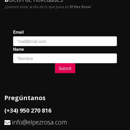
¿Quieres estar al día de lo que pasa en
El Pez Rosa
?
Pregúntanos
(+34) 950 270 816
info@elpezrosa.com