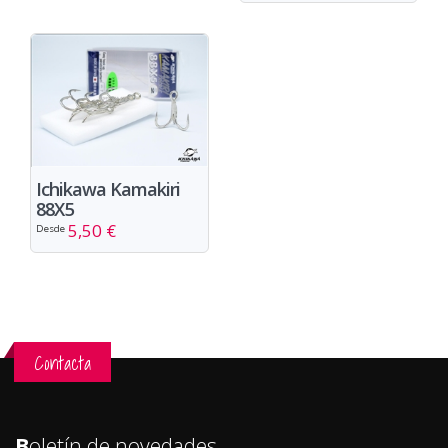
Ichikawa Kamakiri
88X5
5,50 €
Desde
Contacta
B
oletín de novedades