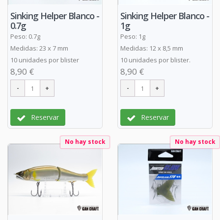
Sinking Helper Blanco -
Sinking Helper Blanco -
0.7g
1g
Peso: 0.7g
Peso: 1g
Medidas: 23 x 7 mm
Medidas: 12 x 8,5 mm
10 unidades por blister
10 unidades por blister.
8,90 €
8,90 €
Reservar
Reservar
No hay stock
No hay stock