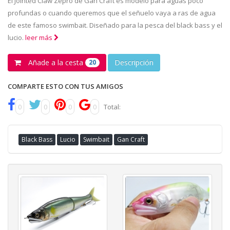
El Jointed Claw Zepro de Gan Craft es modelo para aguas poco
profundas o cuando queremos que el señuelo vaya a ras de agua
de este famoso swimbait. Diseñado para la pesca del black bass y el
lucio.
leer más
Añade a la cesta
Descripción
20
COMPARTE ESTO CON TUS AMIGOS
0
0
0
0
Total:
Black Bass
Lucio
Swimbait
Gan Craft