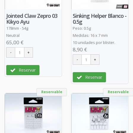
Jointed Claw Zepro 03
Sinking Helper Blanco -
Kikyo Ayu
0.5g
178mm - 54g
Peso: 0.5g
Neutral
Medidas: 16 x 7 mm
65,00 €
10 unidades por blister.
8,90 €
Reservar
Reservar
Reservable
Reservable