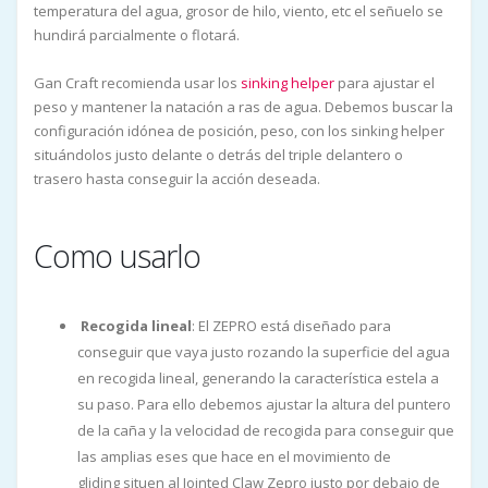
temperatura del agua, grosor de hilo, viento, etc el señuelo se
hundirá parcialmente o flotará.
Gan Craft recomienda usar los
sinking helper
para ajustar el
peso y mantener la natación a ras de agua. Debemos buscar la
configuración idónea de posición, peso, con los sinking helper
situándolos justo delante o detrás del triple delantero o
trasero hasta conseguir la acción deseada.
Como usarlo
Recogida lineal
: El ZEPRO está diseñado para
conseguir que vaya justo rozando la superficie del agua
en recogida lineal, generando la característica estela a
su paso. Para ello debemos ajustar la altura del puntero
de la caña y la velocidad de recogida para conseguir que
las amplias eses que hace en el movimiento de
gliding situen al Jointed Claw Zepro justo por debajo de