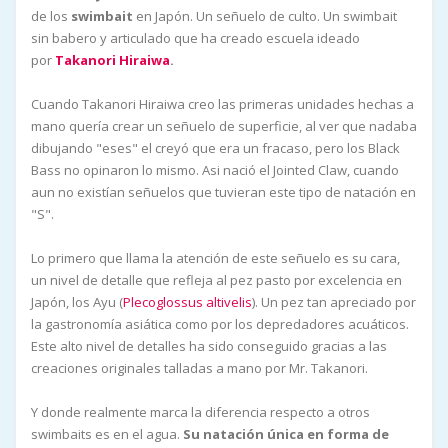
de los
swimbait
en Japón. Un señuelo de culto. Un swimbait
sin babero y articulado que ha creado escuela ideado
por
Takanori Hiraiwa
.
Cuando Takanori Hiraiwa creo las primeras unidades hechas a
mano quería crear un señuelo de superficie, al ver que nadaba
dibujando "eses" el creyó que era un fracaso, pero los Black
Bass no opinaron lo mismo. Asi nació el Jointed Claw, cuando
aun no existían señuelos que tuvieran este tipo de natación en
"S".
Lo primero que llama la atención de este señuelo es su cara,
un nivel de detalle que refleja al pez pasto por excelencia en
Japón, los Ayu (
Plecoglossus altivelis
). Un pez tan apreciado por
la gastronomía asiática como por los depredadores acuáticos.
Este alto nivel de detalles ha sido conseguido gracias a las
creaciones originales talladas a mano por Mr. Takanori.
Y donde realmente marca la diferencia respecto a otros
swimbaits es en el agua.
Su natación única en forma de