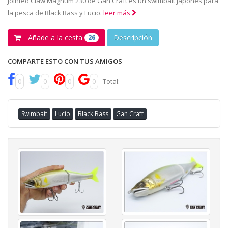
Jointed Claw Magnum 230 de Gan Craft es un swimbait japonés para
la pesca de Black Bass y Lucio.
leer más
Añade a la cesta
Descripción
26
COMPARTE ESTO CON TUS AMIGOS
0
0
0
0
Total:
Swimbait
Lucio
Black Bass
Gan Craft