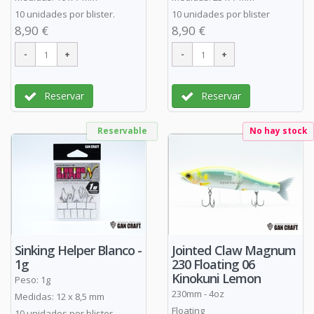
10 unidades por blister.
10 unidades por blister
8,90 €
8,90 €
Reservar
Reservar
Reservable
No hay stock
Sinking Helper Blanco -
Jointed Claw Magnum
1g
230 Floating 06
Kinokuni Lemon
Peso: 1g
230mm - 4oz
Medidas: 12 x 8,5 mm
Floating
10 unidades por blister.