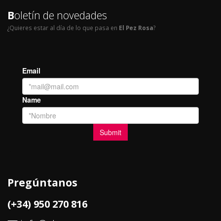
B
oletín de novedades
¿Quieres estar al día de lo que pasa en
El Pez Rosa
?
Pregúntanos
(+34) 950 270 816