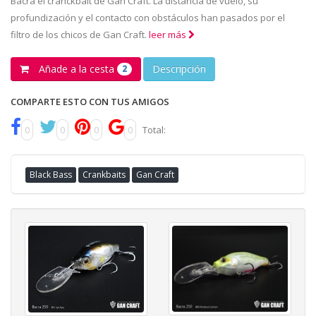
Bacra el cranckbait de Gan Craft. La distancia de vuelo, su
profundización y el contacto con obstáculos han pasados por el
filtro de los chicos de Gan Craft.
leer más
Añade a la cesta
Descripción
2
COMPARTE ESTO CON TUS AMIGOS
0
0
0
0
Total:
Black Bass
Crankbaits
Gan Craft