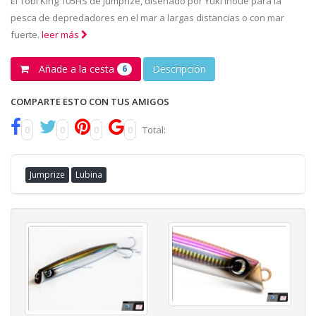
El Tobi King 105HS de Jumprize, diseñado por Yuki Inoue para la
pesca de depredadores en el mar a largas distancias o con mar
fuerte.
leer más
Añade a la cesta
Descripción
6
COMPARTE ESTO CON TUS AMIGOS
0
0
0
0
Total:
Jumprize
Lubina