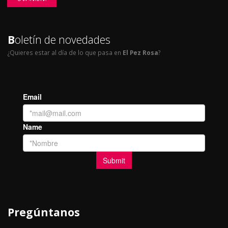
B
oletín de novedades
¿Quieres estar al día de lo que pasa en
El Pez Rosa
?
Pregúntanos