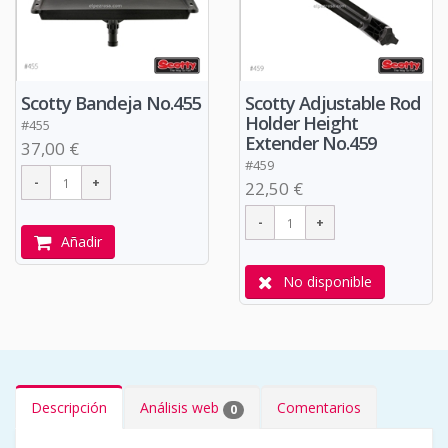
Scotty Bandeja No.455
Scotty Adjustable Rod
Holder Height
#455
Extender No.459
37,00 €
#459
22,50 €
Añadir
No disponible
Descripción
Análisis web
Comentarios
0