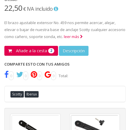
22,50
IVA incluido
€
El brazo ajustable extensor No. 459 nos permite acercar, alejar,
elevar o bajar de nuestra base de anclaje Scotty cualquier accesorio
como cañero, soporte sonda, etc.
leer más
Añade a la cesta
Descripción
2
COMPARTE ESTO CON TUS AMIGOS
0
0
0
0
Total:
Scotty
Iberux