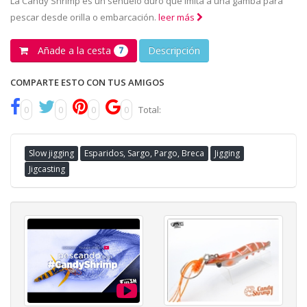
La Candy Shrimp es un señuelo duro que imita a una gamba para
pescar desde orilla o embarcación.
leer más
Añade a la cesta
Descripción
7
COMPARTE ESTO CON TUS AMIGOS
0
0
0
0
Total:
Slow jigging
Esparidos, Sargo, Pargo, Breca
Jigging
Jigcasting