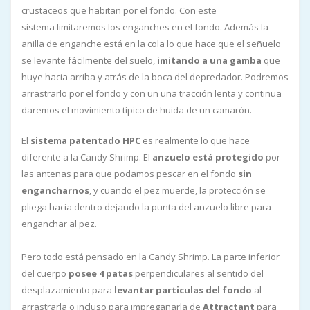
crustaceos que habitan por el fondo. Con este
sistema limitaremos los enganches en el fondo. Además la
anilla de enganche está en la cola lo que hace que el señuelo
se levante fácilmente del suelo,
imitando a una gamba
que
huye hacia arriba y atrás de la boca del depredador. Podremos
arrastrarlo por el fondo y con un una tracción lenta y continua
daremos el movimiento típico de huida de un camarón.
El
sistema patentado HPC
es realmente lo que hace
diferente a la Candy Shrimp. El
anzuelo está protegido
por
las antenas para que podamos pescar en el fondo
sin
engancharnos
, y cuando el pez muerde, la protección se
pliega hacia dentro dejando la punta del anzuelo libre para
enganchar al pez.
Pero todo está pensado en la Candy Shrimp. La parte inferior
del cuerpo
posee 4 patas
perpendiculares al sentido del
desplazamiento para
levantar particulas del fondo
al
arrastrarla o incluso para impreganarla de
Attractant
para