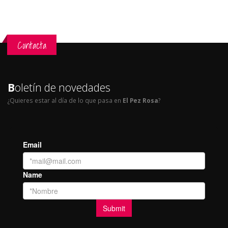
Contacta
B
oletín de novedades
¿Quieres estar al día de lo que pasa en
El Pez Rosa
?