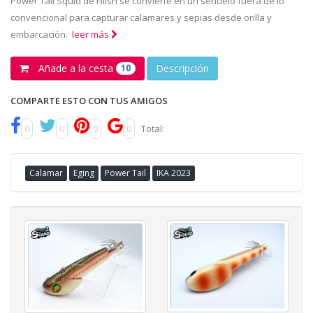
Power Tail Squid de Fiiish se convierte en un señuelo fuera de lo
convencional para capturar calamares y sepias desde orilla y
embarcación.
leer más
Añade a la cesta
Descripción
10
COMPARTE ESTO CON TUS AMIGOS
0
0
0
0
Total:
Calamar
Eging
Power Tail
IKA 2023