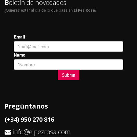
B
oletín de novedades
¿Quieres estar al día de lo que pasa en
El Pez Rosa
?
Pregúntanos
(+34) 950 270 816
info@elpezrosa.com