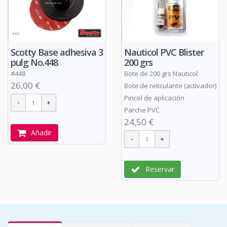
Scotty Base adhesiva 3
Nauticol PVC Blister
pulg No.448
200 grs
#448
Bote de 200 grs Nauticol
26,00 €
Bote de reticulante (activador)
Pincel de aplicación
Parche PVC
24,50 €
Añadir
Reservar