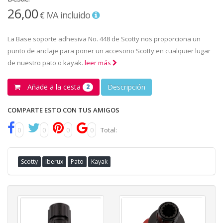
26,00
IVA incluido
€
La Base soporte adhesiva No. 448 de Scotty nos proporciona un
punto de anclaje para poner un accesorio Scotty en cualquier lugar
de nuestro pato o kayak.
leer más
Añade a la cesta
Descripción
2
COMPARTE ESTO CON TUS AMIGOS
0
0
0
0
Total:
Scotty
Iberux
Pato
Kayak