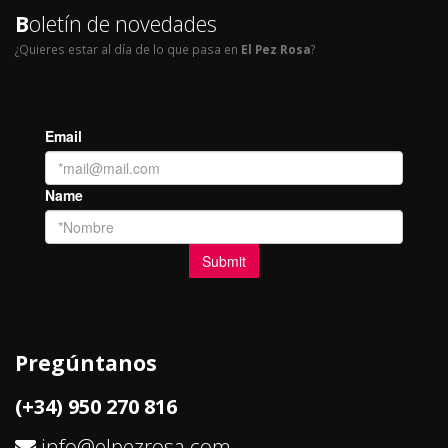
B
oletín de novedades
¿Quieres estar al día de lo que pasa en
El Pez Rosa
?
Pregúntanos
(+34) 950 270 816
info@elpezrosa.com