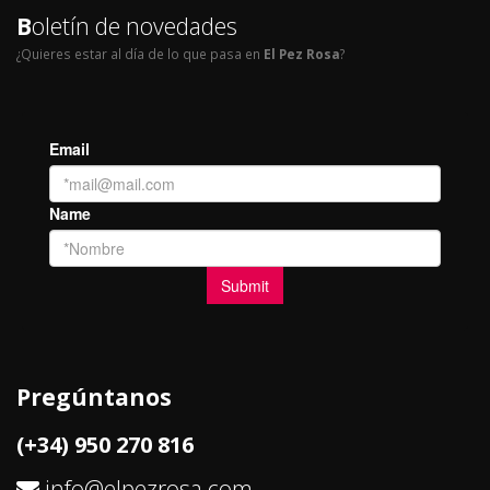
B
oletín de novedades
¿Quieres estar al día de lo que pasa en
El Pez Rosa
?
Pregúntanos
(+34) 950 270 816
info@elpezrosa.com