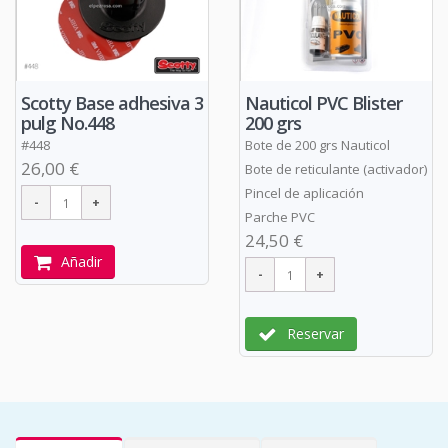
Scotty Base adhesiva 3
Nauticol PVC Blister
pulg No.448
200 grs
#448
Bote de 200 grs Nauticol
26,00 €
Bote de reticulante (activador)
Pincel de aplicación
Parche PVC
24,50 €
Añadir
Reservar