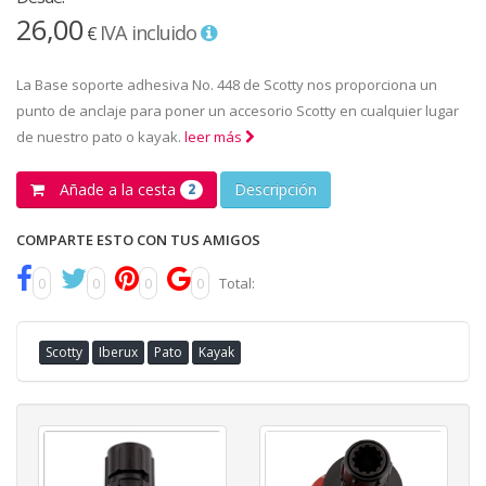
26,00
IVA incluido
€
La Base soporte adhesiva No. 448 de Scotty nos proporciona un
punto de anclaje para poner un accesorio Scotty en cualquier lugar
de nuestro pato o kayak.
leer más
Añade a la cesta
Descripción
2
COMPARTE ESTO CON TUS AMIGOS
0
0
0
0
Total:
Scotty
Iberux
Pato
Kayak