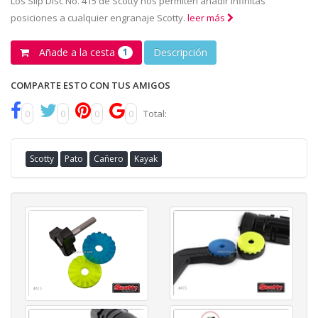
Los Slip Disc No. 415 de Scotty nos permiten añadir infinitas
posiciones a cualquier engranaje Scotty.
leer más
Añade a la cesta
Descripción
1
COMPARTE ESTO CON TUS AMIGOS
0
0
0
0
Total:
Scotty
Pato
Cañero
Kayak