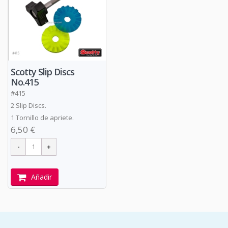
Scotty Slip Discs
No.415
#415
2 Slip Discs.
1 Tornillo de apriete.
6,50 €
Añadir