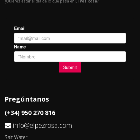
¿Quieres estar al día de lo que pasa en
El Pez Rosa
?
Pregúntanos
(+34) 950 270 816
info@elpezrosa.com
Salt Water