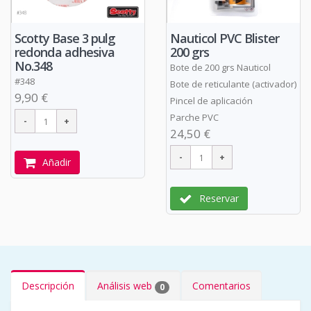
Scotty Base 3 pulg
Nauticol PVC Blister
redonda adhesiva
200 grs
No.348
Bote de 200 grs Nauticol
#348
Bote de reticulante (activador)
9,90 €
Pincel de aplicación
Parche PVC
24,50 €
Añadir
Reservar
Descripción
Análisis web
Comentarios
0