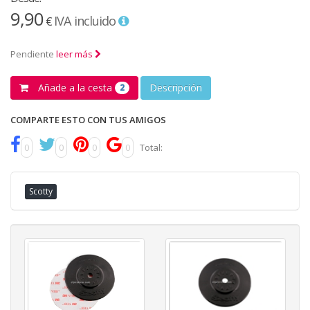
9,90
IVA incluido
€
Pendiente
leer más
Añade a la cesta
Descripción
2
COMPARTE ESTO CON TUS AMIGOS
0
0
0
0
Total:
Scotty