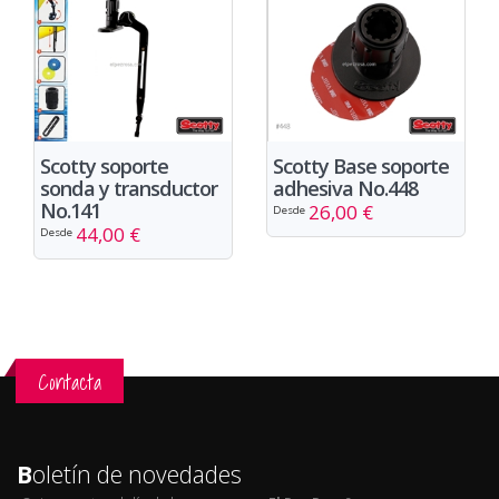
Scotty soporte
Scotty Base soporte
sonda y transductor
adhesiva No.448
No.141
26,00 €
Desde
44,00 €
Desde
Contacta
B
oletín de novedades