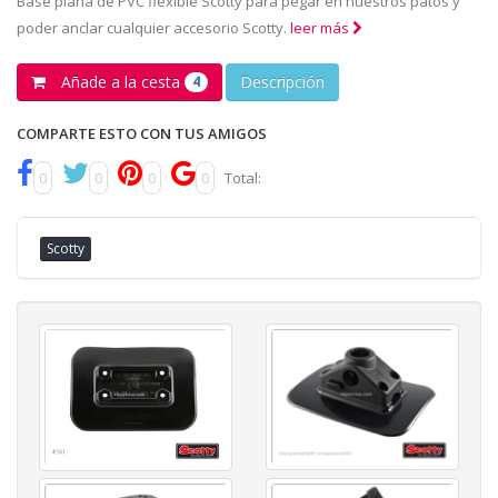
Base plana de PVC flexible Scotty para pegar en nuestros patos y
poder anclar cualquier accesorio Scotty.
leer más
Añade a la cesta
Descripción
4
COMPARTE ESTO CON TUS AMIGOS
0
0
0
0
Total:
Scotty