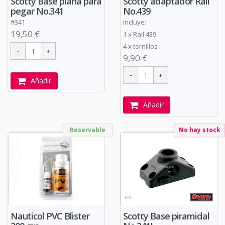
Scotty Base plana para
Scotty adaptador Rail
pegar No.341
No.439
#341
Incluye:
19,50 €
1 x Rail 439
4 x tornillos
9,90 €
Añadir
Añadir
Reservable
No hay stock
Nauticol PVC Blister
Scotty Base piramidal