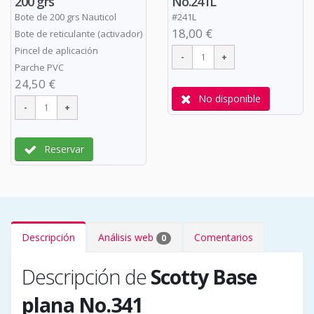
200 grs
No.241L
Bote de 200 grs Nauticol
#241L
18,00 €
Bote de reticulante (activador)
Pincel de aplicación
Parche PVC
24,50 €
No disponible
Reservar
Descripción
Análisis web
Comentarios
0
Descripción de
Scotty Base
plana No.341