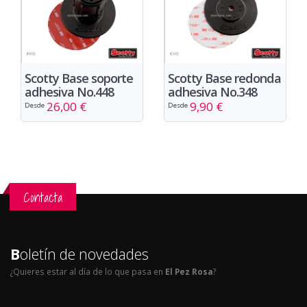
Scotty Base soporte
Scotty Base redonda
adhesiva No.448
adhesiva No.348
26,00 €
9,90 €
Desde
Desde
Contacta
B
oletín de novedades
¿Quieres estar al día de lo que pasa en
El Pez Rosa
?