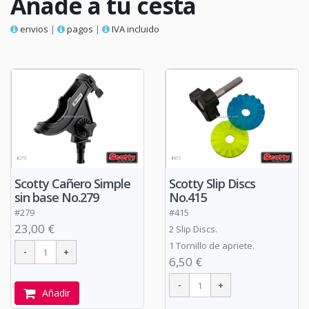
Añade a tu cesta
envios
|
pagos
|
IVA incluido
Scotty Cañero Simple
Scotty Slip Discs
sin base No.279
No.415
#279
#415
23,00 €
2 Slip Discs.
1 Tornillo de apriete.
6,50 €
Añadir