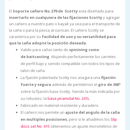
El
Soporte cañero No.279 de Scotty
esta diseñado para
insertarlo en cualquiera de las fijaciones Scotty
y agregar
un cañero a nuestro pato o kayak ya sea para el transporte de
la caña o para la pesca al currican. El cañero Scotty se
caracteriza por su
facilidad de uso y su versatilidad para
que la caña adopte la posición deseada.
Valido para cañas tanto de
spinining como
de baitcasting
. Alojando perfectamente los carretes
de perfil bajo y siendo compatible con todos los tipos de
talon de caña.
La fijación patentada Scotty nos asegura una
fijación
fuerte y segura
además de permitirnos el
giro de 360º
sobre la fijación base Scotty. Siendo la más indicada por
su robustez, la
base piramidal No. 241L
Fabricado en material resistente y duradero.
El cañero nos permite un
ajuste del angulo de la caña
en multiples posiciones
, pero si le añadimos los
Slip
discs set No. 415
obtenemos un ajuste micrométrico de