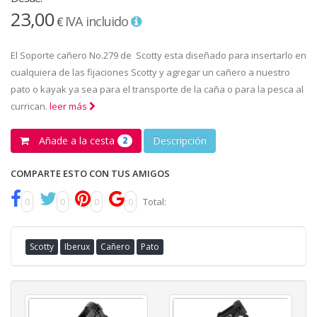
23,00
IVA incluido
€
El Soporte cañero No.279 de Scotty esta diseñado para insertarlo en
cualquiera de las fijaciones Scotty y agregar un cañero a nuestro
pato o kayak ya sea para el transporte de la caña o para la pesca al
currican.
leer más
Añade a la cesta
Descripción
2
COMPARTE ESTO CON TUS AMIGOS
0
0
0
0
Total:
Scotty
Iberux
Cañero
Pato