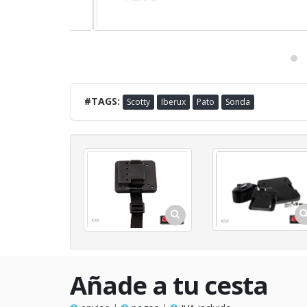
#TAGS:
Scotty
Iberux
Pato
Sonda
Añade a tu cesta