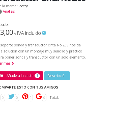
e la marca
Scotty
Análisis
esde:
3,00
IVA incluido
€
 soporte sonda y transductor cinta No.268 nos da
a solución con un montaje muy sencillo y práctico
ra poner sonda y transductor con un solo elemento.
eer más
Añade a la cesta
Descripción
1
OMPARTE ESTO CON TUS AMIGOS
0
0
0
0
Total: