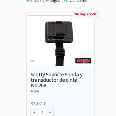
envios
|
pagos
|
IVA incluido
No hay stock
Scotty Soporte Sonda y
transductor de cinta
No.268
#268
33,00 €