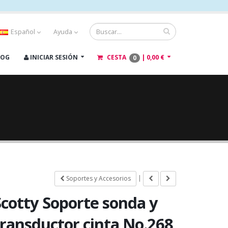
Español
Ayuda
LOG
INICIAR SESIÓN
CESTA
|
0,00 €
0
|
Soportes y Accesorios
Scotty Soporte sonda y
transductor cinta No.268