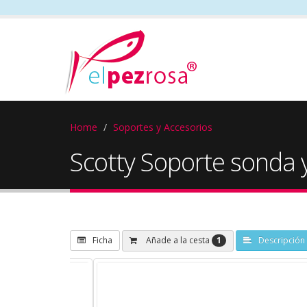
Home
Soportes y Accesorios
Scotty Soporte sonda 
1
Añade a la cesta
Ficha
Descripción