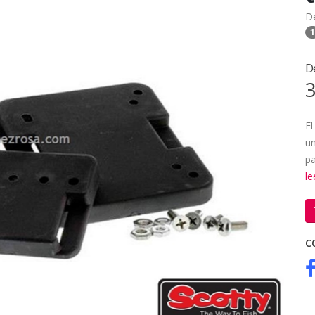
D
1
D
3
El
un
pa
l
C