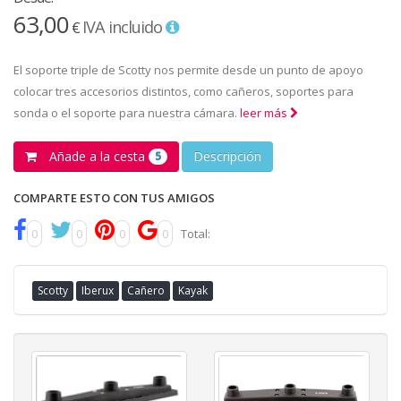
63,00
IVA incluido
€
El soporte triple de Scotty nos permite desde un punto de apoyo
colocar tres accesorios distintos, como cañeros, soportes para
sonda o el soporte para nuestra cámara.
leer más
Añade a la cesta
Descripción
5
COMPARTE ESTO CON TUS AMIGOS
0
0
0
0
Total:
Scotty
Iberux
Cañero
Kayak