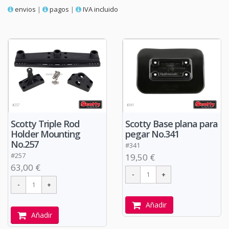
envios
|
pagos
|
IVA incluido
Scotty Triple Rod
Scotty Base plana para
Holder Mounting
pegar No.341
No.257
#341
#257
19,50 €
63,00 €
Añadir
Añadir