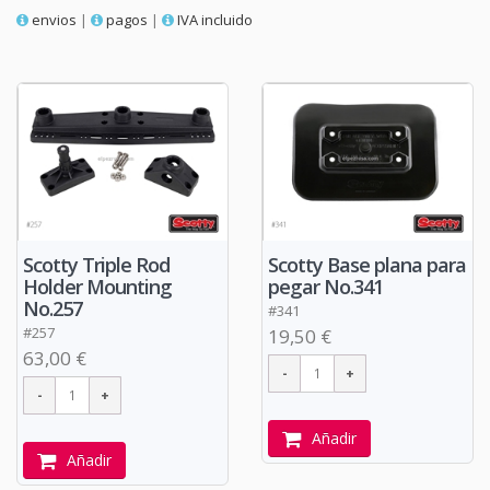
envios
|
pagos
|
IVA incluido
Scotty Triple Rod
Scotty Base plana para
Holder Mounting
pegar No.341
No.257
#341
#257
19,50 €
63,00 €
Añadir
Añadir