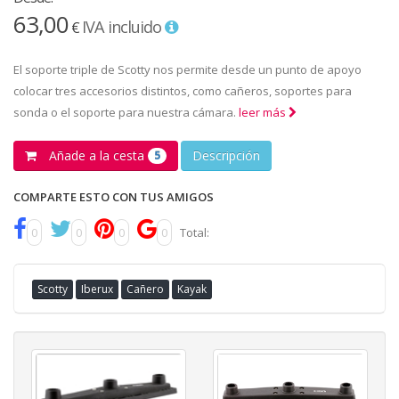
63,00
IVA incluido
€
El soporte triple de Scotty nos permite desde un punto de apoyo
colocar tres accesorios distintos, como cañeros, soportes para
sonda o el soporte para nuestra cámara.
leer más
Añade a la cesta
Descripción
5
COMPARTE ESTO CON TUS AMIGOS
0
0
0
0
Total:
Scotty
Iberux
Cañero
Kayak