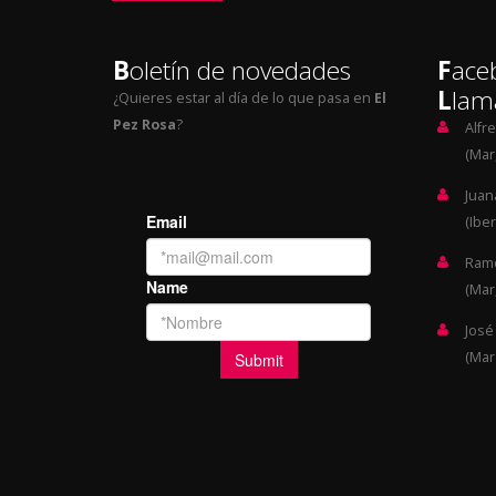
B
oletín de novedades
F
ace
L
lam
¿Quieres estar al día de lo que pasa en
El
Pez Rosa
?
Alfr
(Mar,
Juan
(Iber
Ramó
(Mar,
José
(Mar