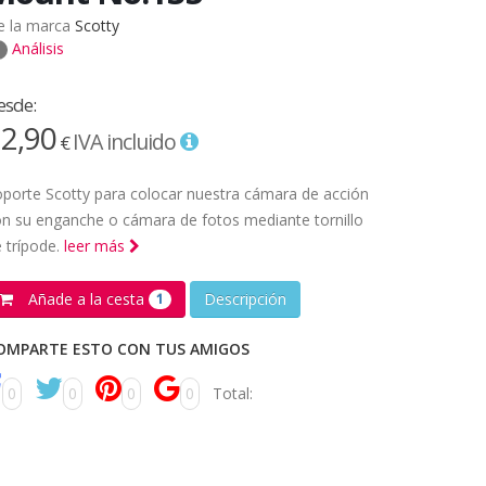
e la marca
Scotty
Análisis
esde:
2,90
IVA incluido
€
porte Scotty para colocar nuestra cámara de acción
n su enganche o cámara de fotos mediante tornillo
 trípode.
leer más
Añade a la cesta
Descripción
1
OMPARTE ESTO CON TUS AMIGOS
0
0
0
0
Total: