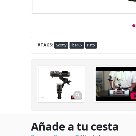
#TAGS:
Scotty
Iberux
Pato
Añade a tu cesta