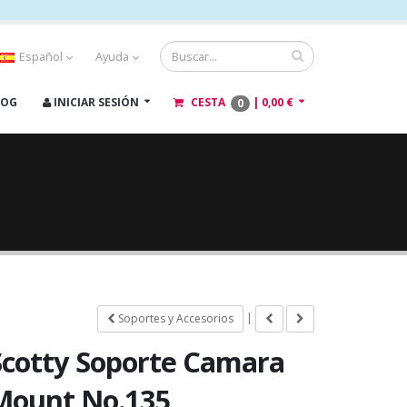
Español
Ayuda
LOG
INICIAR SESIÓN
CESTA
|
0,00 €
0
|
Soportes y Accesorios
Scotty Soporte Camara
Mount No.135