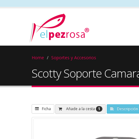
Home
Soportes y Accesorios
Scotty Soporte Cama
1
Añade a la cesta
Ficha
Descripción