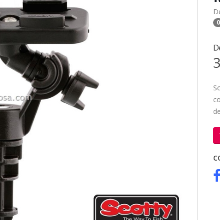
D
0
D
3
So
co
de
C