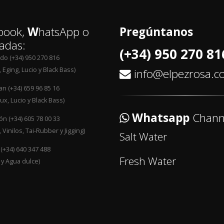
book,
W
hatsApp o
Pregúntanos
adas:
(+34) 950 270 81
edo (+34) 950 270 816
 Eging, Lucio y Black Bass)
info@elpezrosa.
an (+34) 659 96 85 16
ux, Lucio y Black Bass)
Whatsapp
Chann
n (+34) 605 78 00 33
 Vinilos, Tai-Rubber y Jigging)
Salt Water
 (+34) 640 347 488
Fresh Water
 y Agua dulce)