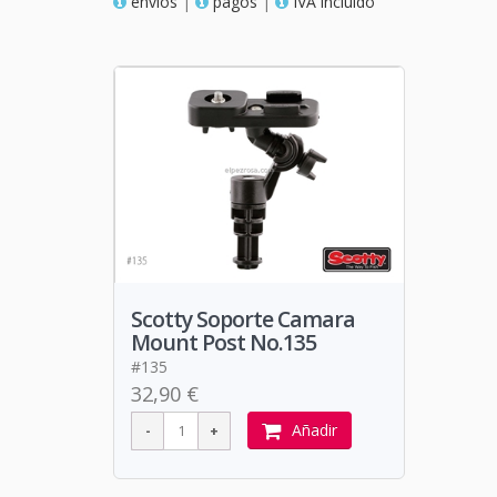
envios
|
pagos
|
IVA incluido
Scotty Soporte Camara
Mount Post No.135
#135
32,90 €
Añadir