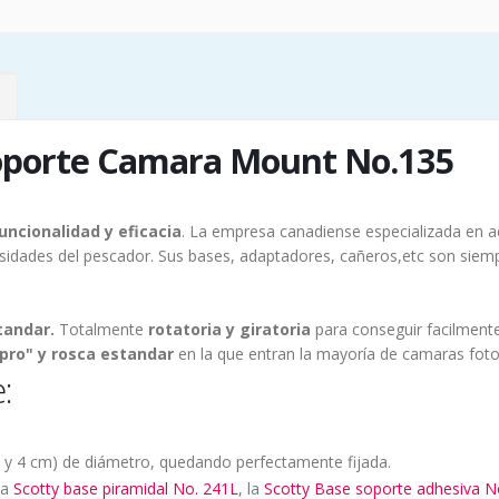
oporte Camara Mount No.135
uncionalidad y eficacia
. La empresa canadiense especializada en a
sidades del pescador. Sus bases, adaptadores, cañeros,etc son siem
tandar.
Totalmente
rotatoria y giratoria
para conseguir facilment
pro" y rosca estandar
en la que entran la mayoría de camaras fotog
:
,6 y 4 cm) de diámetro, quedando perfectamente fijada.
la
Scotty base piramidal No. 241L
, la
Scotty Base soporte adhesiva N