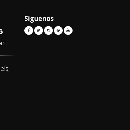
Síguenos
6
com
els