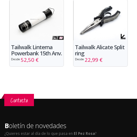
Tailwalk Linterna
Tailwalk Alicate Split
Powerbank 15th Anv.
ring
52,50 €
22,99 €
Desde
Desde
Contacta
B
oletín de novedades
¿Quieres estar al día de lo que pasa en
El Pez Rosa
?