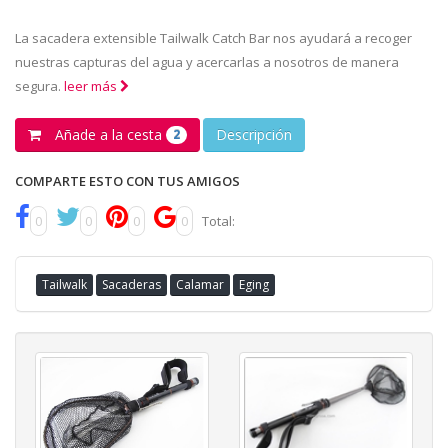
La sacadera extensible Tailwalk Catch Bar nos ayudará a recoger
nuestras capturas del agua y acercarlas a nosotros de manera
segura.
leer más
Añade a la cesta
Descripción
2
COMPARTE ESTO CON TUS AMIGOS
0
0
0
0
Total:
Tailwalk
Sacaderas
Calamar
Eging