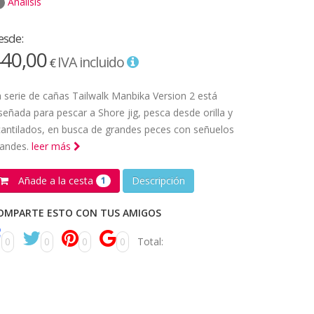
Análisis
esde:
40,00
IVA incluido
€
 serie de cañas Tailwalk Manbika Version 2 está
señada para pescar a Shore jig, pesca desde orilla y
antilados, en busca de grandes peces con señuelos
randes.
leer más
Añade a la cesta
Descripción
1
OMPARTE ESTO CON TUS AMIGOS
0
0
0
0
Total: