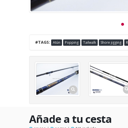
#TAGS:
Atún
Popping
Tailwalk
Shore jigging
R
Añade a tu cesta