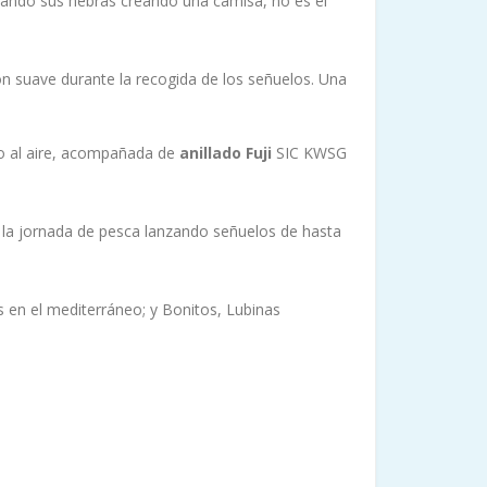
azando sus hebras creando una camisa, no es el
ión suave durante la recogida de los señuelos. Una
ono al aire, acompañada de
anillado Fuji
SIC KWSG
s la jornada de pesca lanzando señuelos de hasta
 en el mediterráneo; y Bonitos, Lubinas