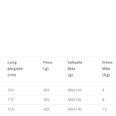
Long
Peso
Señuelo
Freno
plegada
(g)
Máx
Máx
(cm)
(g)
(kg)
155
365
MAX100
8
175
395
MAX100
8
155
425
MAX140
13