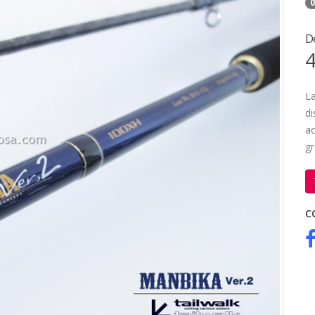
0
D
4
La
di
ac
g
C