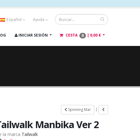
Español
Ayuda
LOG
INICIAR SESIÓN
CESTA
|
0,00 €
0
|
Spinning Mar
Tailwalk Manbika Ver 2
e la marca
Tailwalk