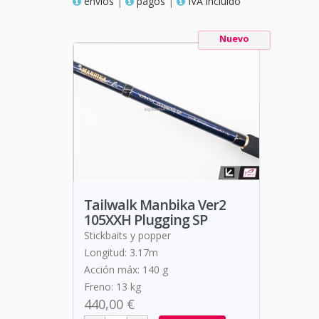
envios
|
pagos
|
IVA incluido
Nuevo
Tailwalk Manbika Ver2
105XXH Plugging SP
Stickbaits y popper
Longitud: 3.17m
Acción máx: 140 g
Freno: 13 kg
440,00 €