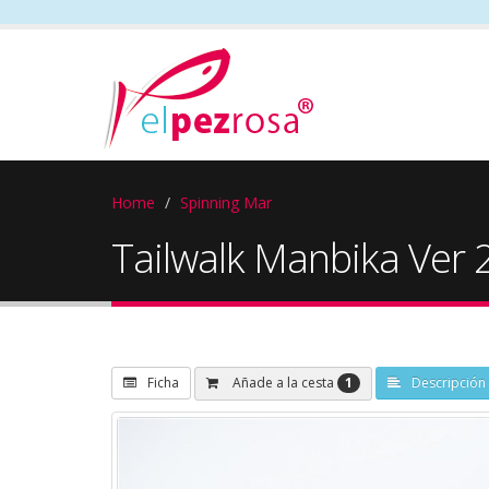
Home
Spinning Mar
Tailwalk Manbika Ver 
1
Añade a la cesta
Ficha
Descripción