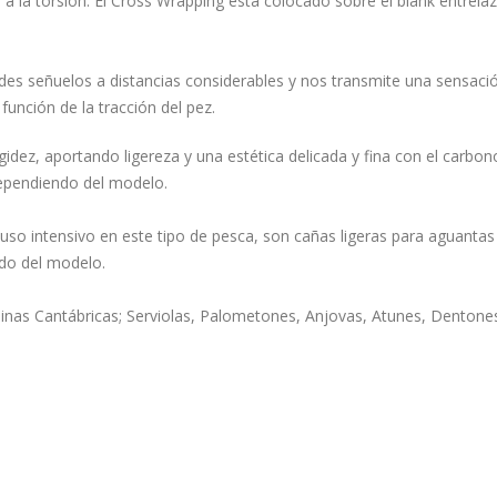
 a la torsión. El Cross Wrapping está colocado sobre el blank entrel
andes señuelos a distancias considerables y nos transmite una sensac
unción de la tracción del pez.
rigidez, aportando ligereza y una estética delicada y fina con el carb
pendiendo del modelo.
uso intensivo en este tipo de pesca, son cañas ligeras para aguanta
do del modelo.
nas Cantábricas; Serviolas, Palometones, Anjovas, Atunes, Dentones