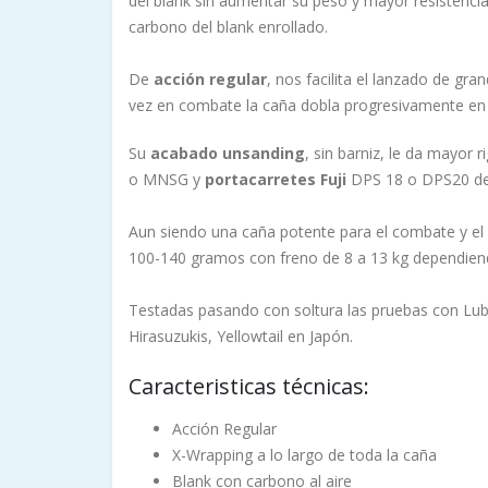
del blank sin aumentar su peso y mayor resistencia
carbono del blank enrollado.
De
acción regular
, nos facilita el lanzado de gr
vez en combate la caña dobla progresivamente en f
Su
acabado unsanding
, sin barniz, le da mayor 
o MNSG y
portacarretes Fuji
DPS 18 o DPS20 de
Aun siendo una caña potente para el combate y el 
100-140 gramos con freno de 8 a 13 kg dependien
Testadas pasando con soltura las pruebas con Lubi
Hirasuzukis, Yellowtail en Japón.
Caracteristicas técnicas:
Acción Regular
X-Wrapping a lo largo de toda la caña
Blank con carbono al aire