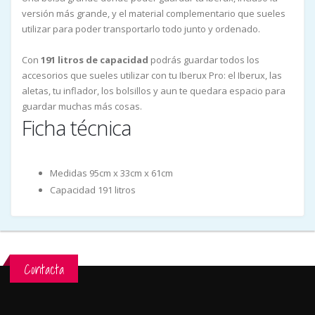
versión más grande, y el material complementario que sueles
utilizar para poder transportarlo todo junto y ordenado.
Con
191 litros de capacidad
podrás guardar todos los
accesorios que sueles utilizar con tu Iberux Pro: el Iberux, las
aletas, tu inflador, los bolsillos y aun te quedara espacio para
guardar muchas más cosas.
Ficha técnica
Medidas 95cm x 33cm x 61cm
Capacidad 191 litros
Contacta