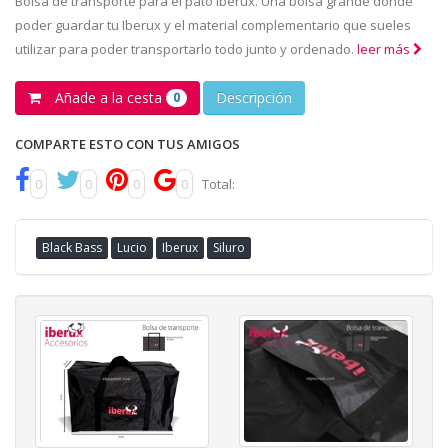
Bolsa de transporte para el pato Iberux. Una bolsa grande donde
poder guardar tu Iberux y el material complementario que sueles
utilizar para poder transportarlo todo junto y ordenado.
leer más
Añade a la cesta
Descripción
0
COMPARTE ESTO CON TUS AMIGOS
0
0
0
0
Total:
Black Bass
Lucio
Iberux
Siluro