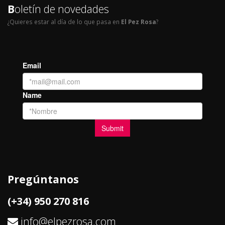
B
oletín de novedades
¿Quieres estar al día de lo que pasa en
El Pez Rosa
?
Pregúntanos
(+34) 950 270 816
info@elpezrosa.com