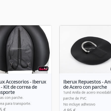
ux Accesorios - Iberux
Iberux Repuestos - Ani
- Kit de correa de
de Acero con parche
nsporte
1und Anilla de acero inoxidab
las con parche.
parche de PVC
rea para transporte.
No incluye adhesivo
5 €
4,95 €