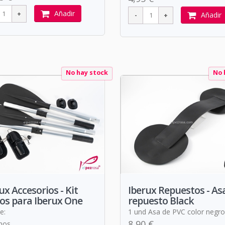
Añadir
Añadir
No hay stock
No 
ux Accesorios - Kit
Iberux Repuestos - As
os para Iberux One
repuesto Black
e:
1 und Asa de PVC color negro
8,90 €
mos