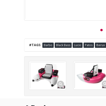
#TAGS:
Barbo
Black Bass
Lucio
Patos
Iberux