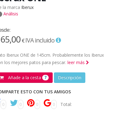
e la marca
Iberux
Análisis
esde:
65,00
IVA incluido
€
ato Iberux ONE de 145cm. Probablemente los Iberux
n los mejores patos para pescar.
leer más
Añade a la cesta
Descripción
7
OMPARTE ESTO CON TUS AMIGOS
0
0
0
0
Total: