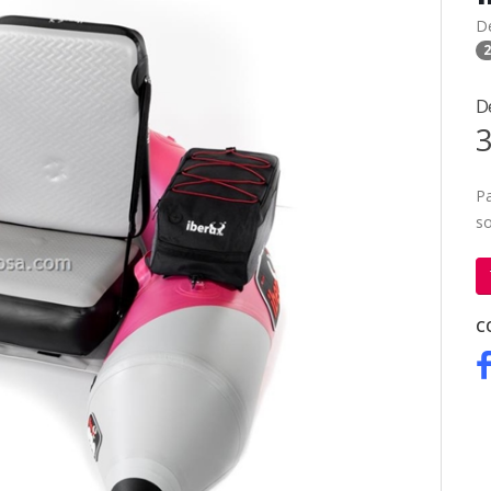
D
2
D
3
P
so
C