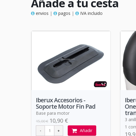
Añade a tu cesta
envios
|
pagos
|
IVA incluido
Iberux Accesorios -
Iber
Soporte Motor Fin Pad
One 
tra
Base para motor
3 anil
10,90 €
15,00 €
1 cor
Añadir
19,9