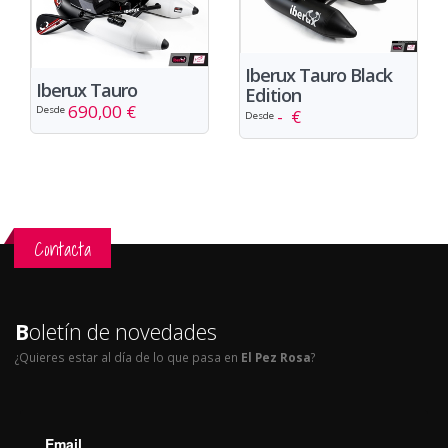
Iberux Tauro Black
Iberux Tauro
Edition
690,00 €
Desde
- €
Desde
Contacta
B
oletín de novedades
¿Quieres estar al día de lo que pasa en
El Pez Rosa
?