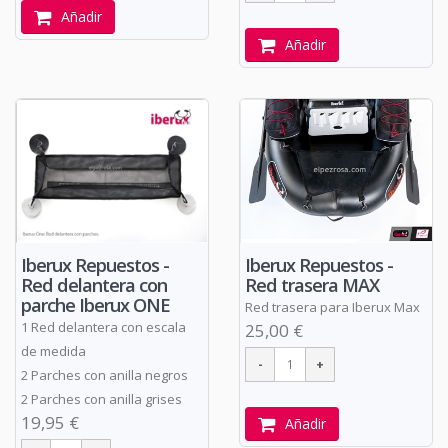
Añadir
Añadir
Iberux Repuestos -
Iberux Repuestos -
Red trasera MAX
Red delantera con
parche Iberux ONE
Red trasera para Iberux Max
1 Red delantera con escala
25,00 €
de medida
2 Parches con anilla negros
2 Parches con anilla grises
19,95 €
Añadir