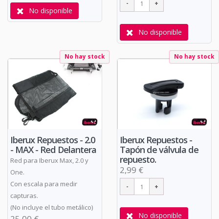
No disponible
No disponible
No hay stock
No hay stock
Iberux Repuestos - 2.0
Iberux Repuestos -
- MAX - Red Delantera
Tapón de válvula de
repuesto.
Red para Iberux Max, 2.0 y
2,99 €
One.
Con escala para medir
capturas.
(No incluye el tubo metálico)
No disponible
25,00 €