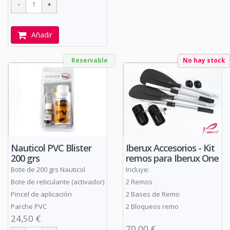
Añadir
Reservable
No hay stock
Nauticol PVC Blister
Iberux Accesorios - Kit
200 grs
remos para Iberux One
Bote de 200 grs Nauticol
Incluye:
Bote de reticulante (activador)
2 Remos
Pincel de aplicación
2 Bases de Remo
Parche PVC
2 Bloqueos remo
24,50 €
70,00 €