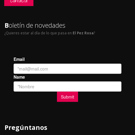
Contacta
B
oletín de novedades
¿Quieres estar al día de lo que pasa en
El Pez Rosa
?
Pregúntanos