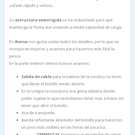
zafado rápido y velcros.
Su
estructura
semirrigida
se ha rediseñado para que
mantenga la forma aun estando a media capacidad de carga.
En
Iberux
nos gusta cuidar todos los detalles, por lo que se
incorporan mejoras y avances para hacernos más fácil la
pesca.
En la parte exterior vemos nuevos avances:
Salida de cable
para la batería de la sonda y no tener
que llevar el bolsillo medio abierto.
En la solapa se incorpora una goma elástica donde
poder sujetar lo que necesitamos tener más a mano sin
tener que abrir el bolsillo.
Asa de transporte.
Banda reflectante alrededor del bolsillo para hacernos
un poco más visibles en las horas de poca luz.
TEMPEST23
. Incorpora un enganche de cierre
NUEVO