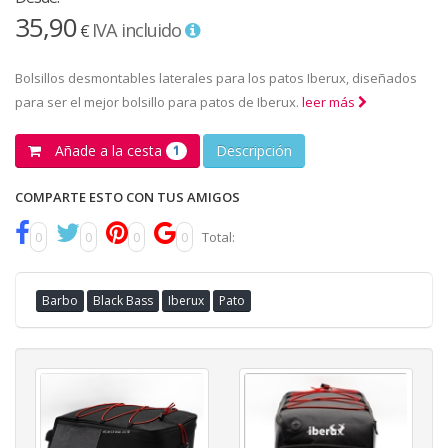
35,90
IVA incluido
€
Bolsillos desmontables laterales para los patos Iberux, diseñados
para ser el mejor bolsillo para patos de Iberux.
leer más
Añade a la cesta
Descripción
1
COMPARTE ESTO CON TUS AMIGOS
0
0
0
0
Total:
Barbo
Black Bass
Iberux
Pato