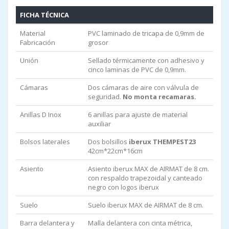
FICHA TÉCNICA
Material
PVC laminado de tricapa de 0,9mm de
Fabricación
grosor
Unión
Sellado térmicamente con adhesivo y
cinco laminas de PVC de 0,9mm.
Cámaras
Dos cámaras de aire con válvula de
seguridad.
No monta recamaras.
Anillas D Inox
6 anillas para ajuste de material
auxiliar
Bolsos laterales
Dos bolsillos
iberux THEMPEST23
42cm*22cm*16cm
Asiento
Asiento iberux MAX de AIRMAT de 8 cm.
con respaldo trapezoidal y canteado
negro con logos iberux
Suelo
Suelo iberux MAX de AIRMAT de 8 cm.
Barra delantera y
Malla delantera con cinta métrica,