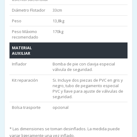
Diámetro Flotador
33cm
Peso
13,8kg
Peso Máximo
170kg
recomendado
MATERIAL
AUXILIAR
Inflador
Bomba de pie con clavija especial
válvula de seguridad.
Kit reparación
Si. Incluye dos piezas de PVC en gris y
negro, tubo de pegamento especial
PVC y llave para ajuste de válvulas de
seguridad.
Bolsa trasporte
opcional
* Las dimensiones se toman desinflados. La medida puede
variar ligeramente una vez inflado.