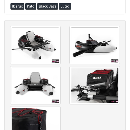
Iberux
Pato
Black Bass
Lucio