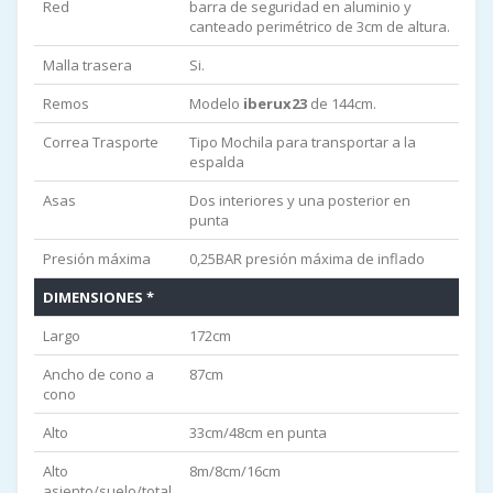
Red
barra de seguridad en aluminio y
canteado perimétrico de 3cm de altura.
Malla trasera
Si.
Remos
Modelo
iberux23
de 144cm.
Correa Trasporte
Tipo Mochila para transportar a la
espalda
Asas
Dos interiores y una posterior en
punta
Presión máxima
0,25BAR presión máxima de inflado
DIMENSIONES *
Largo
172cm
Ancho de cono a
87cm
cono
Alto
33cm/48cm en punta
Alto
8m/8cm/16cm
asiento/suelo/total