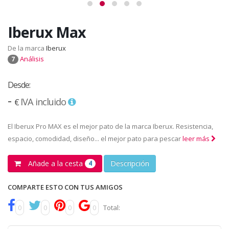
Iberux Max
De la marca
Iberux
Análisis
7
Desde:
-
IVA incluido
€
El Iberux Pro MAX es el mejor pato de la marca Iberux. Resistencia,
espacio, comodidad, diseño... el mejor pato para pescar
leer más
Añade a la cesta
Descripción
4
COMPARTE ESTO CON TUS AMIGOS
0
0
0
0
Total: