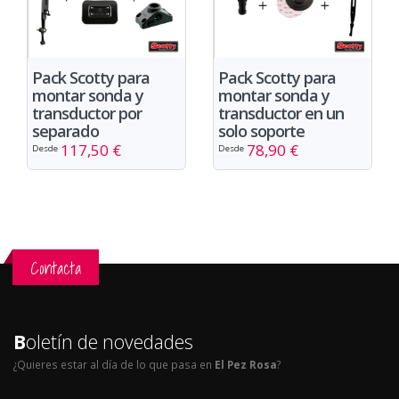
Pack Scotty para
Pack Scotty para
montar sonda y
montar sonda y
transductor por
transductor en un
separado
solo soporte
117,50 €
78,90 €
Desde
Desde
Contacta
B
oletín de novedades
¿Quieres estar al día de lo que pasa en
El Pez Rosa
?