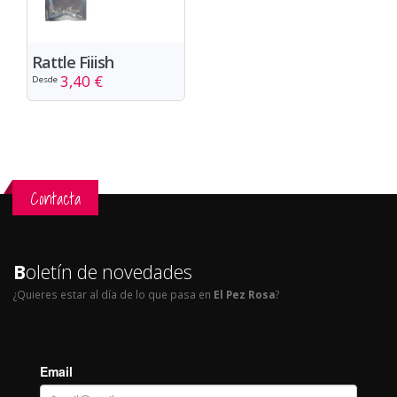
Rattle Fiiish
3,40 €
Desde
Contacta
B
oletín de novedades
¿Quieres estar al día de lo que pasa en
El Pez Rosa
?