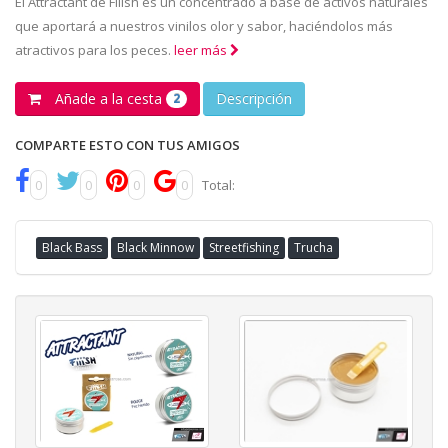
El Attractant de Fiiish es un concentrado a base de activos naturales
que aportará a nuestros vinilos olor y sabor, haciéndolos más
atractivos para los peces.
leer más
Añade a la cesta
Descripción
2
COMPARTE ESTO CON TUS AMIGOS
0
0
0
0
Total:
Black Bass
Black Minnow
Streetfishing
Trucha