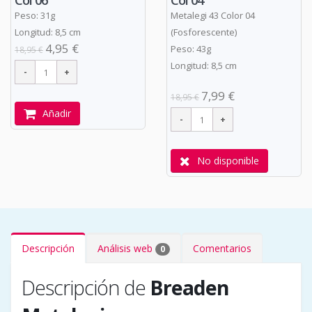
Col 04
Col 06
Metalegi 43 Color 04
Peso: 31g
(Fosforescente)
Longitud: 8,5 cm
4,95 €
Peso: 43g
18,95 €
Longitud: 8,5 cm
7,99 €
18,95 €
Añadir
No disponible
Descripción
Análisis web
Comentarios
0
Descripción de
Breaden