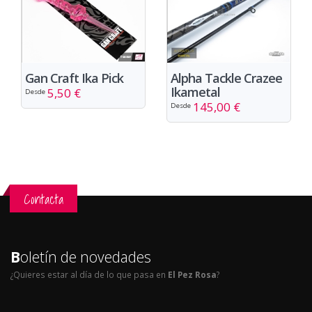
Gan Craft Ika Pick
Alpha Tackle Crazee
Ikametal
5,50 €
Desde
145,00 €
Desde
Contacta
B
oletín de novedades
¿Quieres estar al día de lo que pasa en
El Pez Rosa
?