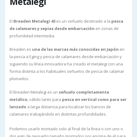
Metalegi
El
Breaden Metalegi 43
es un señuelo destinado a la
pesca
de calamares y sepias desde embarcación
en zonas de
profundidad intermedia.
Breaden es
una de las marcas más conocidas en Japón
en
la pesca a Eging y pesca de calamares desde embarcación y
siguiendo su línea innovadora ha creado el metalegi con una
forma distinta a los habituales señuelos de pesca de calamar
plomados.
El Breaden Metalegi es un
señuelo completamente
metálico
, válido tanto para
pesca en vertical como para ser
lanzado
a larga distancia para localizar los bancos de
calamares trabajándolo en distintas profundidades.
Podemos usarlo montado solo al final de la línea o con uno o
dos egis de pequeño tamaño montados por encima de él para