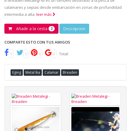
El Breaden Metalegi 43 es un señuelo destinado a la pesca de
calamares y sepias desde embarcación en zonas de profundidad
intermedia a alta.
leer más
Añade a la cesta
Descripción
2
COMPARTE ESTO CON TUS AMIGOS
0
0
0
0
Total:
Eging
Metal Ika
Calamar
Breaden