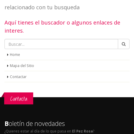
relacionado con tu busqueda
Aquí tienes el buscador o algunos enlaces de
interes.
Home
Mapa del Sitio
Contactar
Contacta
B
oletín de novedades
¿Quieres estar al día de lo que pasa en
El Pez Rosa
?