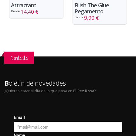
Attractant
Fiiish The Glue
Pegamento
14,40 €
Desde
9,90 €
Desde
Contacta
B
oletín de novedades
¿Quieres estar al día de lo que pasa en
El Pez Rosa
?