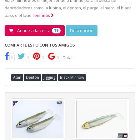
Black minnow es el mejor señuelo blando para la pesca de
depredadores como la lubina, el denton, el pargo, el mero, el black
bass o el lucio.
leer más
Añade a la cesta
Descripción
19
COMPARTE ESTO CON TUS AMIGOS
0
0
0
0
Total:
Atún
Dentòn
Jigging
Black Minnow