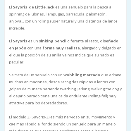
El
Sayoris de Little Jack
es una señuelo para la pesca a
spinning de lubinas, llampugas, barracuda, palometón,
anjova... con un rolling super natural y una distancia de lance
increible.
El
Sayoris
es un
sinking pencil
diferente al resto,
diseñado
en Japón
con una
forma muy realista
, alargado y delgado en
el que la posición de su anilla ya nos indica que su nado es
peculiar.
Se trata de un señuelo con un
wobbling marcado
que admite
muchas animaciones, desde recogidas rápidas a lentas con
golpes de muñeca haciendo twitching, jerking, walking the dog y
al dejarlo parado tiene una caida ondulante (rolling-fall) muy
atractiva para los depredadores.
El modelo Z (Sayoris-Z) es más nervioso en su movimiento y
cae más rápido al fondo siendo un señuelo para un manejo