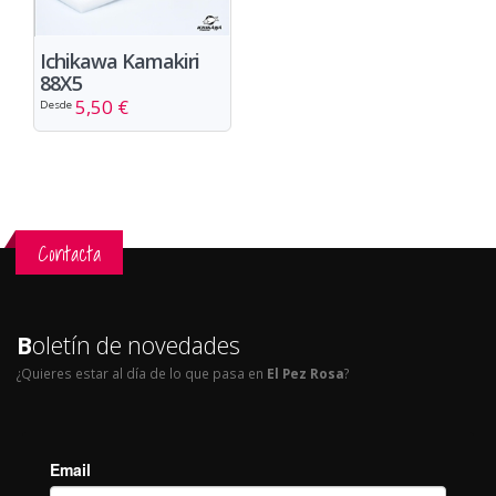
Ichikawa Kamakiri
88X5
5,50 €
Desde
Contacta
B
oletín de novedades
¿Quieres estar al día de lo que pasa en
El Pez Rosa
?