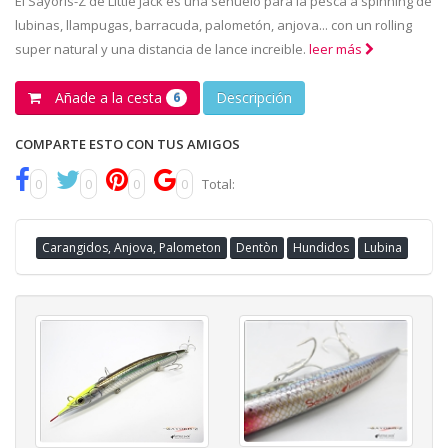
El Sayoris-Z de Little Jack es una señuelo para la pesca a spinning de
lubinas, llampugas, barracuda, palometón, anjova... con un rolling
super natural y una distancia de lance increible.
leer más
Añade a la cesta
Descripción
6
COMPARTE ESTO CON TUS AMIGOS
0
0
0
0
Total:
Carangidos, Anjova, Palometon
Dentòn
Hundidos
Lubina