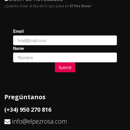
¿Quieres estar al día de lo que pasa en
El Pez Rosa
?
Pregúntanos
(+34) 950 270 816
info@elpezrosa.com