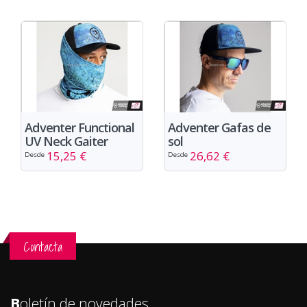
Adventer Functional
Adventer Gafas de
UV Neck Gaiter
sol
15,25 €
26,62 €
Desde
Desde
Contacta
B
oletín de novedades