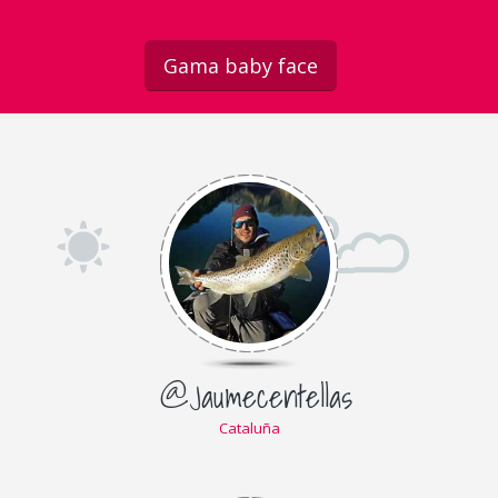
Gama baby face
@Jaumecentellas
Cataluña