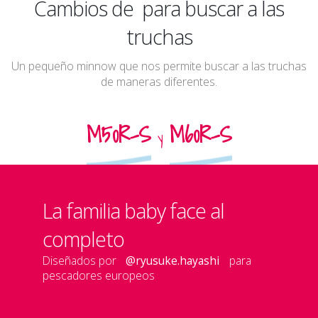
dirección
Cambios de
para buscar a las
truchas
Un pequeño minnow que nos permite buscar a las truchas
de maneras diferentes.
M50R-S
M60R-S
y
La familia baby face al
completo
Diseñados por
@ryusuke.hayashi
para
pescadores europeos