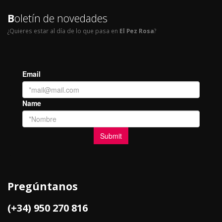
B
oletín de novedades
¿Quieres estar al día de lo que pasa en
El Pez Rosa
?
Pregúntanos
(+34) 950 270 816