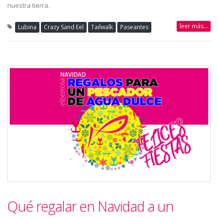
nuestra tierra.
leer más...
Lubina
Crazy Sand Eel
Tailwalk
Paseantes
Qué regalar en Navidad a un