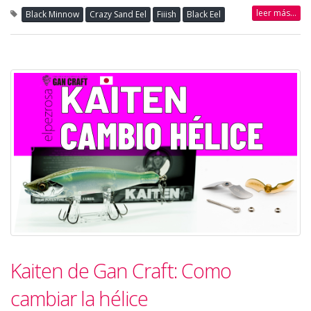
leer más...
Black Minnow
Crazy Sand Eel
Fiiish
Black Eel
Kaiten de Gan Craft: Como
cambiar la hélice