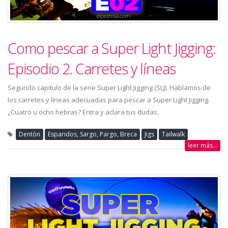
Como pescar a Super Light Jigging:
Episodio 2. Carretes y líneas
Segundo capitulo de la serie Super Light Jigging (SLJ). Hablamos de
los carretes y líneas adecuadas para pescar a Super Light Jigging.
¿Cuatro u ocho hebras? Entra y aclara tus dudas.
Dentòn
Esparidos, Sargo, Pargo, Breca
Jigs
Tailwalk
leer más...