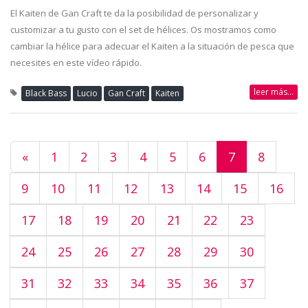
El Kaiten de Gan Craft te da la posibilidad de personalizar y
customizar a tu gusto con el set de hélices. Os mostramos como
cambiar la hélice para adecuar el Kaiten a la situación de pesca que
necesites en este vídeo rápido.
leer más...
Black Bass
Lucio
Gan Craft
Kaiten
«
1
2
3
4
5
6
7
8
9
10
11
12
13
14
15
16
17
18
19
20
21
22
23
24
25
26
27
28
29
30
31
32
33
34
35
36
37