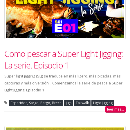
Como pescar a Super Light Jigging:
La serie. Episodio 1
Super light jigging (SLJ) se traduce en más ligero, más picadas, más
capturas y más diversión... Comenzamos la serie de pesca a Super
Light Jigging. Episodio 1
Esparidos, Sargo, Pargo, Breca
Jigs
Tailwalk
Light Jigging
leer más...