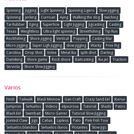
Spinning
Jigging
Light Spinning
Spinning Ligero
Slow jigging
Spinning
Jerking
Currican
Ajing
Walking the dog
twiching
Tai Rubber
Eging
Superficie
Light Jigging
Jigcasting
Casting
Texas
Weightless
Ultra light spinning
Streetfishing
Tip Run
Rockfishing
Shore jigging
Vertical
Popping
Casting Mar
Micro jigging
Super Ligh Jigging
slow jigging
Wacky
Free Rig
Carolina
Drop Shot
Volee
Metal Ika
split shot
Darting
Damikirig
Shore game
Rock shore
Baitcasting
Ika jet
Traction
Serviola
Shore Slow Jigging
Varios
Fiiish
Tailwalk
Black Minnow
Gan Craft
Crazy Sand Eel
Iberux
Jumprize
Señuelos
Videos
elpezrosa
Tutorial
Shads
Patos
Black Eel
Swimbait
Micro Gamer
Tutorial Slow Jigging
Jointed Claw
Jigs
Cañas
Lipless
Pato
Pink Fish Tour
Señuelos blandos
Señuelos duros
Flotantes
Slow Jigs