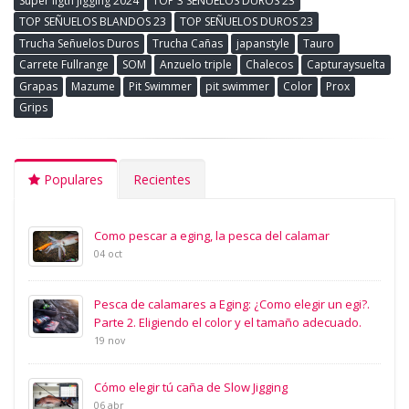
Super ligth jigging 2024
TOP 3 SEÑUELOS DUROS 23
TOP SEÑUELOS BLANDOS 23
TOP SEÑUELOS DUROS 23
Trucha Señuelos Duros
Trucha Cañas
japanstyle
Tauro
Carrete Fullrange
SOM
Anzuelo triple
Chalecos
Capturaysuelta
Grapas
Mazume
Pit Swimmer
pit swimmer
Color
Prox
Grips
Populares
Recientes
Como pescar a eging, la pesca del calamar
04 oct
Pesca de calamares a Eging: ¿Como elegir un egi?.
Parte 2. Eligiendo el color y el tamaño adecuado.
19 nov
Cómo elegir tú caña de Slow Jigging
06 abr