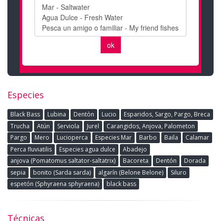
Especies
Black Bass
Lubina
Dentòn
Lucio
Esparidos, Sargo, Pargo, Breca
Trucha
Atún
Serviola
Jurel
Carangidos, Anjova, Palometon
Pargo
Mero
Lucioperca
Especies Mar
Barbo
Baila
Calamar
Perca fluviatilis
Especies agua dulce
Abadejo
anjova (Pomatomus saltator-saltatrix)
Bacoreta
Dentón
Dorada
sepia
bonito (Sarda sarda)
algarín (Belone Belone)
Siluro
espetón (Sphyraena sphyraena)
black bass
Técnicas