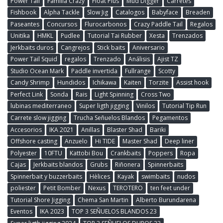
Power Tail
Familia Crazy
Float Plus
Mud Digger
Carretes
Fishbook
Alpha Tackle
Slow Jig
Catalogos
Babyface
Breaden
Paseantes
Concursos
Flurocarbonos
Crazy Paddle Tail
Regalos
Unitika
HMKL
Pudlee
Tutorial Tai Rubber
Xesta
Trenzados
Jerkbaits duros
Cangrejos
Stick baits
Aniversario
Power Tail Squid
regalos
Trenzado
Análisis
Ajist TZ
Studio Ocean Mark
Paddle invertida
Fullrange
Scotty
Candy Shrimp
Hundidos
Ichikawa
Kaiten
Torzite
Assist hook
Perfect Link
Sonda
Rais
Light Spinning
Cross Two
lubinas mediterraneo
Super ligth jigging
Vinilos
Tutorial Tip Run
Carrete slow jigging
Trucha Señuelos Blandos
Pegamentos
Accesorios
IKA 2021
Anillas
Blaster Shad
Bariki
Offshore casting
Anzuelo
Hi TIDE
Master Shad
Deep liner
Polyester
10FTU
Kattobi Bou
Crankbaits
Poppers
Ropa
Cajas
Jerkbaits blandos
Grubs
Riñonera
Spinnerbaits
Spinnerbait y buzzerbaits
Hèlices
Kayak
swimbaits
nudos
poliester
Petit Bomber
Nexus
TEROTERO
ten feet under
Tutorial Shore Jigging
Chema San Martin
Alberto Burundarena
Eventos
IKA 2023
TOP 3 SEÑUELOS BLANDOS 23