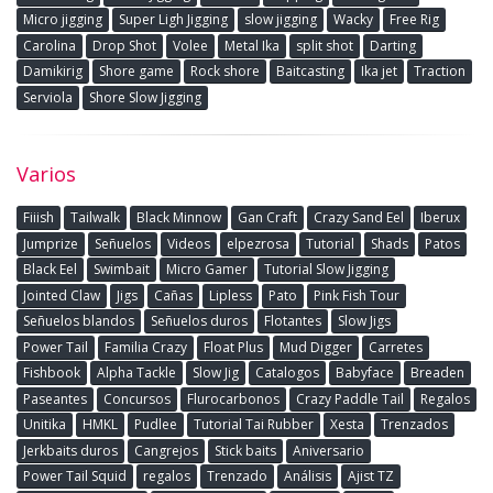
Micro jigging
Super Ligh Jigging
slow jigging
Wacky
Free Rig
Carolina
Drop Shot
Volee
Metal Ika
split shot
Darting
Damikirig
Shore game
Rock shore
Baitcasting
Ika jet
Traction
Serviola
Shore Slow Jigging
Varios
Fiiish
Tailwalk
Black Minnow
Gan Craft
Crazy Sand Eel
Iberux
Jumprize
Señuelos
Videos
elpezrosa
Tutorial
Shads
Patos
Black Eel
Swimbait
Micro Gamer
Tutorial Slow Jigging
Jointed Claw
Jigs
Cañas
Lipless
Pato
Pink Fish Tour
Señuelos blandos
Señuelos duros
Flotantes
Slow Jigs
Power Tail
Familia Crazy
Float Plus
Mud Digger
Carretes
Fishbook
Alpha Tackle
Slow Jig
Catalogos
Babyface
Breaden
Paseantes
Concursos
Flurocarbonos
Crazy Paddle Tail
Regalos
Unitika
HMKL
Pudlee
Tutorial Tai Rubber
Xesta
Trenzados
Jerkbaits duros
Cangrejos
Stick baits
Aniversario
Power Tail Squid
regalos
Trenzado
Análisis
Ajist TZ