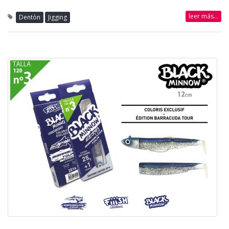
leer más...
Dentòn
Jigging