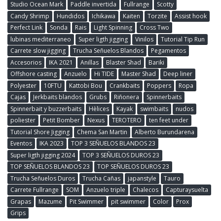
Studio Ocean Mark
Paddle invertida
Fullrange
Scotty
Candy Shrimp
Hundidos
Ichikawa
Kaiten
Torzite
Assist hook
Perfect Link
Sonda
Rais
Light Spinning
Cross Two
lubinas mediterraneo
Super ligth jigging
Vinilos
Tutorial Tip Run
Carrete slow jigging
Trucha Señuelos Blandos
Pegamentos
Accesorios
IKA 2021
Anillas
Blaster Shad
Bariki
Offshore casting
Anzuelo
Hi TIDE
Master Shad
Deep liner
Polyester
10FTU
Kattobi Bou
Crankbaits
Poppers
Ropa
Cajas
Jerkbaits blandos
Grubs
Riñonera
Spinnerbaits
Spinnerbait y buzzerbaits
Hèlices
Kayak
swimbaits
nudos
poliester
Petit Bomber
Nexus
TEROTERO
ten feet under
Tutorial Shore Jigging
Chema San Martin
Alberto Burundarena
Eventos
IKA 2023
TOP 3 SEÑUELOS BLANDOS 23
Super ligth jigging 2024
TOP 3 SEÑUELOS DUROS 23
TOP SEÑUELOS BLANDOS 23
TOP SEÑUELOS DUROS 23
Trucha Señuelos Duros
Trucha Cañas
japanstyle
Tauro
Carrete Fullrange
SOM
Anzuelo triple
Chalecos
Capturaysuelta
Grapas
Mazume
Pit Swimmer
pit swimmer
Color
Prox
Grips