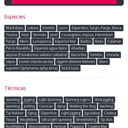
Especies
Black Bass
Lubina
Dentòn
Lucio
Esparidos, Sargo, Pargo, Breca
Trucha
Atún
Serviola
Jurel
Carangidos, Anjova, Palometon
Pargo
Mero
Lucioperca
Especies Mar
Barbo
Baila
Calamar
Perca fluviatilis
Especies agua dulce
Abadejo
anjova (Pomatomus saltator-saltatrix)
Bacoreta
Dentón
Dorada
sepia
bonito (Sarda sarda)
algarín (Belone Belone)
Siluro
espetón (Sphyraena sphyraena)
black bass
Técnicas
Spinning
Jigging
Light Spinning
Spinning Ligero
Slow jigging
Spinning
Jerking
Currican
Ajing
Walking the dog
twiching
Tai Rubber
Eging
Superficie
Light Jigging
Jigcasting
Casting
Texas
Weightless
Ultra light spinning
Streetfishing
Tip Run
Rockfishing
Shore jigging
Vertical
Popping
Casting Mar