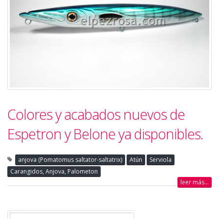
Colores y acabados nuevos de
Espetron y Belone ya disponibles.
anjova (Pomatomus saltator-saltatrix)
Atún
Serviola
Carangidos, Anjova, Palometon
leer más...