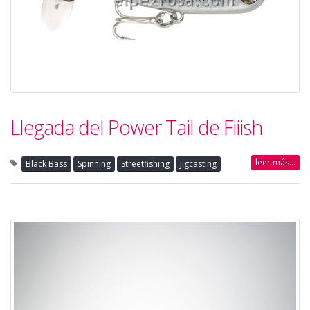
Llegada del Power Tail de Fiiish
leer más...
Black Bass
Spinning
Streetfishing
Jigcasting