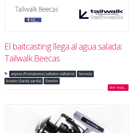
El baitcasting llega al agua salada:
Tailwalk Beecas
anjova (Pomatomus saltator-saltatrix)
Serviola
bonito (Sarda sarda)
Dentòn
leer más...