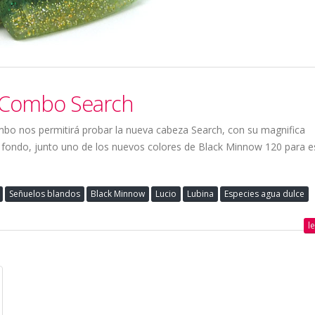
 Combo Search
o nos permitirá probar la nueva cabeza Search, con su magnifica
el fondo, junto uno de los nuevos colores de Black Minnow 120 para e
Señuelos blandos
Black Minnow
Lucio
Lubina
Especies agua dulce
l