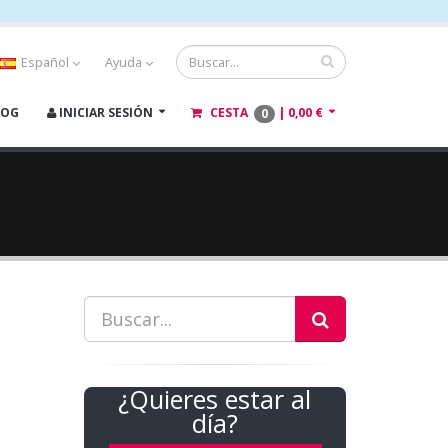
Español
Ayuda
LOG
INICIAR SESIÓN
CESTA
|
0,00 €
0
¿Quieres estar al
día?