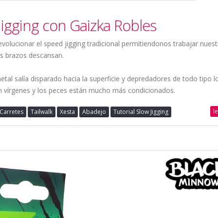
 Jigging con Gaizka Robles
revolucionar el speed jigging tradicional permitiendonos trabajar nues
os brazos descansan.
etal salía disparado hacia la superficie y depredadores de todo tipo l
n vírgenes y los peces están mucho más condicionados.
l
Carretes
Tailwalk
Xesta
Abadejo
Tutorial Slow Jigging