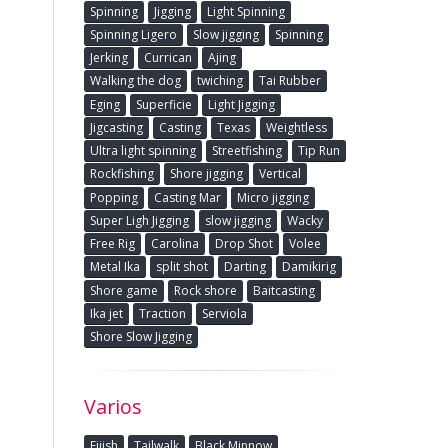
Spinning
Jigging
Light Spinning
Spinning Ligero
Slow jigging
Spinning
Jerking
Currican
Ajing
Walking the dog
twiching
Tai Rubber
Eging
Superficie
Light Jigging
Jigcasting
Casting
Texas
Weightless
Ultra light spinning
Streetfishing
Tip Run
Rockfishing
Shore jigging
Vertical
Popping
Casting Mar
Micro jigging
Super Ligh Jigging
slow jigging
Wacky
Free Rig
Carolina
Drop Shot
Volee
Metal Ika
split shot
Darting
Damikirig
Shore game
Rock shore
Baitcasting
Ika jet
Traction
Serviola
Shore Slow Jigging
Varios
Fiiish
Tailwalk
Black Minnow