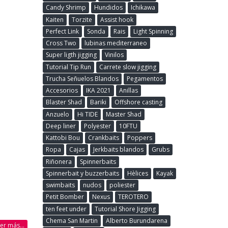
Candy Shrimp
Hundidos
Ichikawa
Kaiten
Torzite
Assist hook
Perfect Link
Sonda
Rais
Light Spinning
Cross Two
lubinas mediterraneo
Super ligth jigging
Vinilos
Tutorial Tip Run
Carrete slow jigging
Trucha Señuelos Blandos
Pegamentos
Accesorios
IKA 2021
Anillas
Blaster Shad
Bariki
Offshore casting
Anzuelo
Hi TIDE
Master Shad
Deep liner
Polyester
10FTU
Kattobi Bou
Crankbaits
Poppers
Ropa
Cajas
Jerkbaits blandos
Grubs
Riñonera
Spinnerbaits
Spinnerbait y buzzerbaits
Hèlices
Kayak
swimbaits
nudos
poliester
Petit Bomber
Nexus
TEROTERO
ten feet under
Tutorial Shore Jigging
Chema San Martin
Alberto Burundarena
eer más...