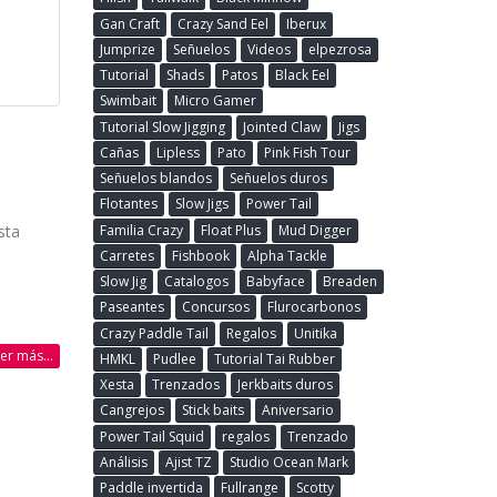
Gan Craft
Crazy Sand Eel
Iberux
Jumprize
Señuelos
Videos
elpezrosa
Tutorial
Shads
Patos
Black Eel
Swimbait
Micro Gamer
Tutorial Slow Jigging
Jointed Claw
Jigs
Cañas
Lipless
Pato
Pink Fish Tour
Señuelos blandos
Señuelos duros
Flotantes
Slow Jigs
Power Tail
Familia Crazy
Float Plus
Mud Digger
sta
Carretes
Fishbook
Alpha Tackle
Slow Jig
Catalogos
Babyface
Breaden
Paseantes
Concursos
Flurocarbonos
Crazy Paddle Tail
Regalos
Unitika
eer más...
HMKL
Pudlee
Tutorial Tai Rubber
Xesta
Trenzados
Jerkbaits duros
Cangrejos
Stick baits
Aniversario
Power Tail Squid
regalos
Trenzado
Análisis
Ajist TZ
Studio Ocean Mark
Paddle invertida
Fullrange
Scotty