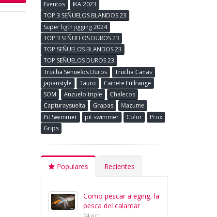
Eventos
IKA 2023
TOP 3 SEÑUELOS BLANDOS 23
Super ligth jigging 2024
TOP 3 SEÑUELOS DUROS 23
TOP SEÑUELOS BLANDOS 23
TOP SEÑUELOS DUROS 23
Trucha Señuelos Duros
Trucha Cañas
japanstyle
Tauro
Carrete Fullrange
SOM
Anzuelo triple
Chalecos
Capturaysuelta
Grapas
Mazume
Pit Swimmer
pit swimmer
Color
Prox
Grips
Populares
Recientes
Como pescar a eging, la
pesca del calamar
04 oct