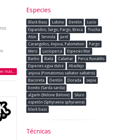
Especies
Black Bass
Lubina
Dentòn
Lucio
tros
Esparidos, Sargo, Pargo, Breca
Trucha
Atún
Serviola
Jurel
Carangidos, Anjova, Palometon
Pargo
os
Mero
Lucioperca
Especies Mar
Barbo
Baila
Calamar
Perca fluviatilis
Especies agua dulce
Abadejo
eer más...
anjova (Pomatomus saltator-saltatrix)
Bacoreta
Dentón
Dorada
sepia
bonito (Sarda sarda)
algarín (Belone Belone)
Siluro
espetón (Sphyraena sphyraena)
black bass
Técnicas