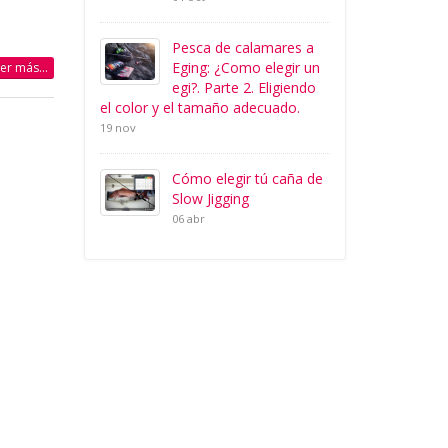
Pesca de calamares a
Eging: ¿Como elegir un
eer más...
egi?. Parte 2. Eligiendo
el color y el tamaño adecuado.
19 nov
Cómo elegir tú caña de
Slow Jigging
06 abr