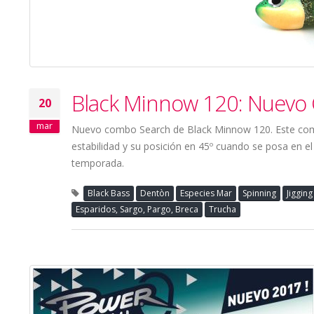
Black Minnow 120: Nuevo
20
mar
Nuevo combo Search de Black Minnow 120. Este comb
estabilidad y su posición en 45º cuando se posa en 
temporada.
Black Bass
Dentòn
Especies Mar
Spinning
Jigging
Esparidos, Sargo, Pargo, Breca
Trucha