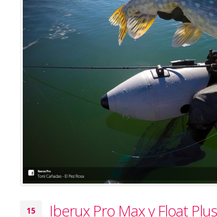
Iberux Pro Max y Float Pl
15