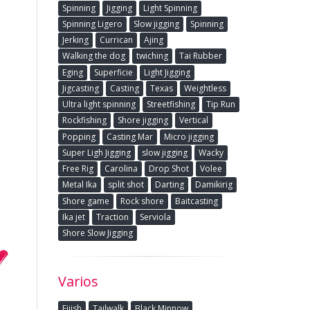
Spinning
Jigging
Light Spinning
Spinning Ligero
Slow jigging
Spinning
Jerking
Currican
Ajing
Walking the dog
twiching
Tai Rubber
Eging
Superficie
Light Jigging
Jigcasting
Casting
Texas
Weightless
Ultra light spinning
Streetfishing
Tip Run
Rockfishing
Shore jigging
Vertical
Popping
Casting Mar
Micro jigging
Super Ligh Jigging
slow jigging
Wacky
Free Rig
Carolina
Drop Shot
Volee
Metal Ika
split shot
Darting
Damikirig
Shore game
Rock shore
Baitcasting
Ika jet
Traction
Serviola
Shore Slow Jigging
Varios
Fiiish
Tailwalk
Black Minnow