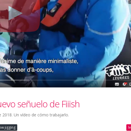
evo señuelo de Fiiish
e 2018. Un vídeo de cómo trabajarlo.
l
ow jigging