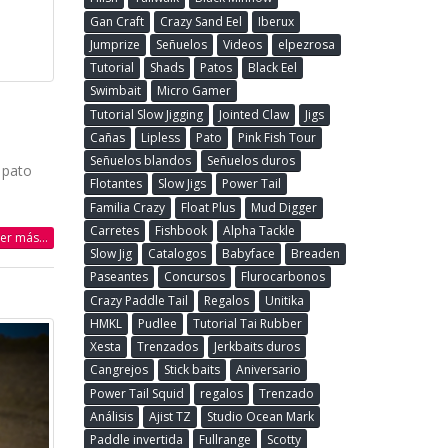
Gan Craft
Crazy Sand Eel
Iberux
Jumprize
Señuelos
Videos
elpezrosa
Tutorial
Shads
Patos
Black Eel
Swimbait
Micro Gamer
Tutorial Slow Jigging
Jointed Claw
Jigs
Cañas
Lipless
Pato
Pink Fish Tour
Señuelos blandos
Señuelos duros
 pato
Flotantes
Slow Jigs
Power Tail
Familia Crazy
Float Plus
Mud Digger
Carretes
Fishbook
Alpha Tackle
eer más...
Slow Jig
Catalogos
Babyface
Breaden
Paseantes
Concursos
Flurocarbonos
Crazy Paddle Tail
Regalos
Unitika
HMKL
Pudlee
Tutorial Tai Rubber
Xesta
Trenzados
Jerkbaits duros
Cangrejos
Stick baits
Aniversario
Power Tail Squid
regalos
Trenzado
Análisis
Ajist TZ
Studio Ocean Mark
Paddle invertida
Fullrange
Scotty