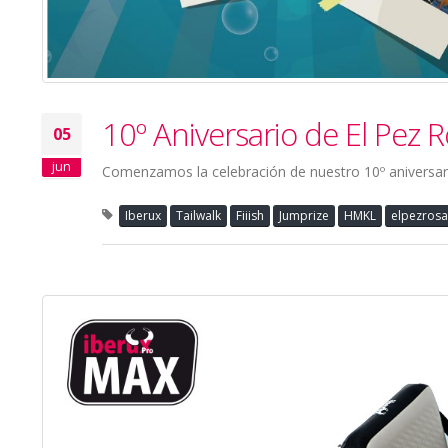
10º Aniversario de El Pez 
05
jun
Comenzamos la celebración de nuestro 10º aniversar
Iberux
Tailwalk
Fiiish
Jumprize
HMKL
elpezrosa