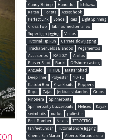
Candy Shrimp
Hundidos
Ichikawa
Kaiten
Torzite
Assist hook
Perfect Link
Sonda
Rais
Light Spinning
Cross Two
lubinas mediterraneo
Super ligth jigging
Vinilos
Tutorial Tip Run
Carrete slow jigging
Trucha Señuelos Blandos
Pegamentos
Accesorios
IKA 2021
Anillas
Blaster Shad
Bariki
Offshore casting
Anzuelo
Hi TIDE
Master Shad
Deep liner
Polyester
10FTU
Kattobi Bou
Crankbaits
Poppers
Ropa
Cajas
Jerkbaits blandos
Grubs
Riñonera
Spinnerbaits
Spinnerbait y buzzerbaits
Hèlices
Kayak
swimbaits
nudos
poliester
Petit Bomber
Nexus
TEROTERO
ten feet under
Tutorial Shore Jigging
con
Chema San Martin
Alberto Burundarena