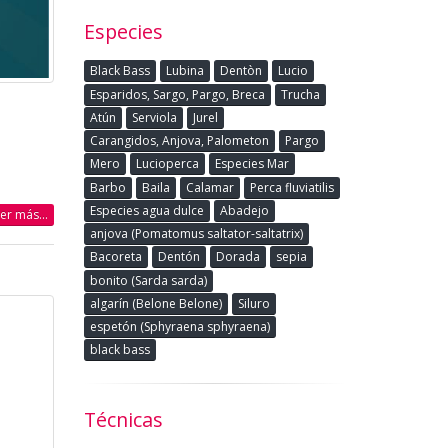
Especies
Black Bass
Lubina
Dentòn
Lucio
Esparidos, Sargo, Pargo, Breca
Trucha
Atún
Serviola
Jurel
Carangidos, Anjova, Palometon
Pargo
Mero
Lucioperca
Especies Mar
Barbo
Baila
Calamar
Perca fluviatilis
Especies agua dulce
Abadejo
eer más...
anjova (Pomatomus saltator-saltatrix)
Bacoreta
Dentón
Dorada
sepia
bonito (Sarda sarda)
algarín (Belone Belone)
Siluro
espetón (Sphyraena sphyraena)
black bass
Técnicas