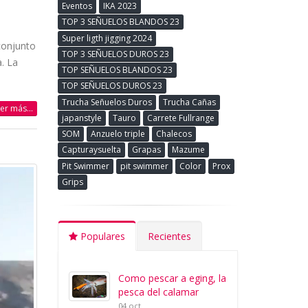
Eventos
IKA 2023
TOP 3 SEÑUELOS BLANDOS 23
Super ligth jigging 2024
conjunto
TOP 3 SEÑUELOS DUROS 23
. La
TOP SEÑUELOS BLANDOS 23
TOP SEÑUELOS DUROS 23
Trucha Señuelos Duros
Trucha Cañas
eer más...
japanstyle
Tauro
Carrete Fullrange
SOM
Anzuelo triple
Chalecos
Capturaysuelta
Grapas
Mazume
Pit Swimmer
pit swimmer
Color
Prox
Grips
Populares
Recientes
Como pescar a eging, la
pesca del calamar
04 oct