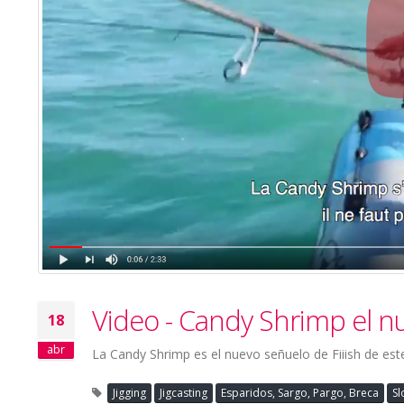
Video - Candy Shrimp el nu
18
abr
La Candy Shrimp es el nuevo señuelo de Fiiish de est
Jigging
Jigcasting
Esparidos, Sargo, Pargo, Breca
Sl