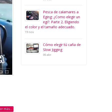
Pesca de calamares a
Eging: ¿Como elegir un
egi?. Parte 2. Eligiendo
el color y el tamaño adecuado.
19 nov
Cómo elegir tú caña de
Slow Jigging
06 abr
eer más...