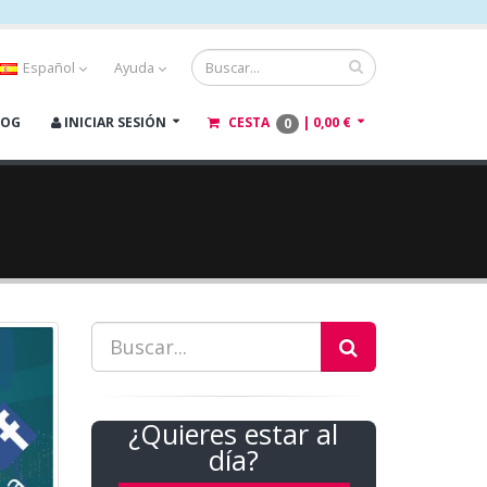
Español
Ayuda
LOG
INICIAR SESIÓN
CESTA
|
0,00 €
0
¿Quieres estar al
día?