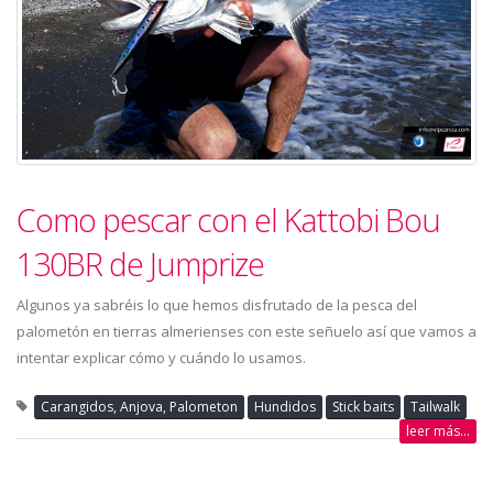
Como pescar con el Kattobi Bou
130BR de Jumprize
Algunos ya sabréis lo que hemos disfrutado de la pesca del
palometón en tierras almerienses con este señuelo así que vamos a
intentar explicar cómo y cuándo lo usamos.
Carangidos, Anjova, Palometon
Hundidos
Stick baits
Tailwalk
leer más...