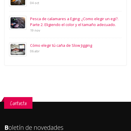
04 oct
Pesca de calamares a Eging: ¿Como elegir un egi?.
Parte 2. Eligiendo el color y el tamaño adecuado.
19 nov
Cómo elegir tú caña de Slow Jigging
06 abr
Contacta
B
oletín de novedades