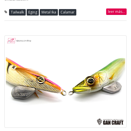
leer más...
Tailwalk
Eging
Metal Ika
Calamar