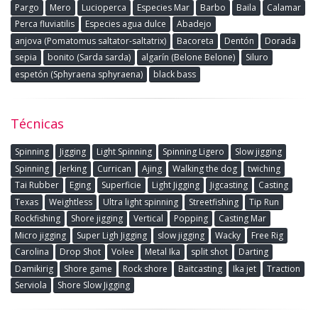
Pargo
Mero
Lucioperca
Especies Mar
Barbo
Baila
Calamar
Perca fluviatilis
Especies agua dulce
Abadejo
anjova (Pomatomus saltator-saltatrix)
Bacoreta
Dentón
Dorada
sepia
bonito (Sarda sarda)
algarín (Belone Belone)
Siluro
espetón (Sphyraena sphyraena)
black bass
Técnicas
Spinning
Jigging
Light Spinning
Spinning Ligero
Slow jigging
Spinning
Jerking
Currican
Ajing
Walking the dog
twiching
Tai Rubber
Eging
Superficie
Light Jigging
Jigcasting
Casting
Texas
Weightless
Ultra light spinning
Streetfishing
Tip Run
Rockfishing
Shore jigging
Vertical
Popping
Casting Mar
Micro jigging
Super Ligh Jigging
slow jigging
Wacky
Free Rig
Carolina
Drop Shot
Volee
Metal Ika
split shot
Darting
Damikirig
Shore game
Rock shore
Baitcasting
Ika jet
Traction
Serviola
Shore Slow Jigging