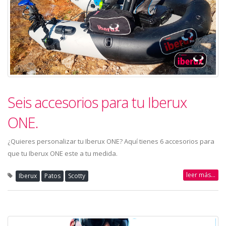
Seis accesorios para tu Iberux
ONE.
¿Quieres personalizar tu Iberux ONE? Aquí tienes 6 accesorios para
que tu Iberux ONE este a tu medida.
leer más...
Iberux
Patos
Scotty