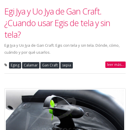
Egi Jya y Uo Jya de Gan Craft.
¿Cuando usar Egis de tela y sin
tela?
Egi Jya y Uo Jya de Gan Craft. Egis con tela y sin tela. Dónde, cómo,
cuándo y por qué usarlos.
leer más...
Eging
Calamar
Gan Craft
sepia