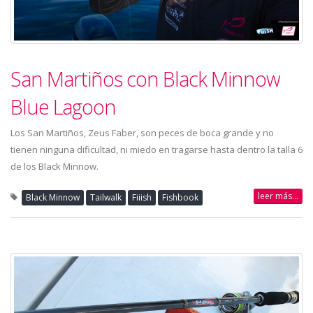
San Martiños con Black Minnow
Blue Lagoon
Los San Martiños, Zeus Faber, son peces de boca grande y no
tienen ninguna dificultad, ni miedo en tragarse hasta dentro la talla 6
de los Black Minnow.
leer más...
Black Minnow
Tailwalk
Fiiish
Fishbook