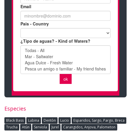
Especies
Black Bass
Lubina
Dentòn
Lucio
Esparidos, Sargo, Pargo, Breca
Trucha
Atún
Serviola
Jurel
Carangidos, Anjova, Palometon