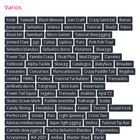
Varios
Fiiish
Tailwalk
Black Minnow
Gan Craft
Crazy Sand Eel
Iberux
Jumprize
Señuelos
Videos
elpezrosa
Tutorial
Shads
Patos
Black Eel
Swimbait
Micro Gamer
Tutorial Slow Jigging
Jointed Claw
Jigs
Cañas
Lipless
Pato
Pink Fish Tour
Señuelos blandos
Señuelos duros
Flotantes
Slow Jigs
Power Tail
Familia Crazy
Float Plus
Mud Digger
Carretes
Fishbook
Alpha Tackle
Slow Jig
Catalogos
Babyface
Breaden
Paseantes
Concursos
Flurocarbonos
Crazy Paddle Tail
Regalos
Unitika
HMKL
Pudlee
Tutorial Tai Rubber
Xesta
Trenzados
Jerkbaits duros
Cangrejos
Stick baits
Aniversario
Power Tail Squid
regalos
Trenzado
Análisis
Ajist TZ
Studio Ocean Mark
Paddle invertida
Fullrange
Scotty
Candy Shrimp
Hundidos
Ichikawa
Kaiten
Torzite
Assist hook
Perfect Link
Sonda
Rais
Light Spinning
Cross Two
lubinas mediterraneo
Super ligth jigging
Vinilos
Tutorial Tip Run
Carrete slow jigging
Trucha Señuelos Blandos
Pegamentos
Accesorios
IKA 2021
Anillas
Blaster Shad
Bariki