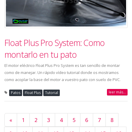
Float Plus Pro System: Como
montarlo en tu pato
El motor eléctrico Float Plus Pro System es tan sencillo de montar
como de manejar. Un rápido vídeo tutorial donde os mostramos
como acoplar la base del motor a vuestro pato con suelo de PVC.
leer más...
Patos
Float Plus
Tutorial
«
1
2
3
4
5
6
7
8