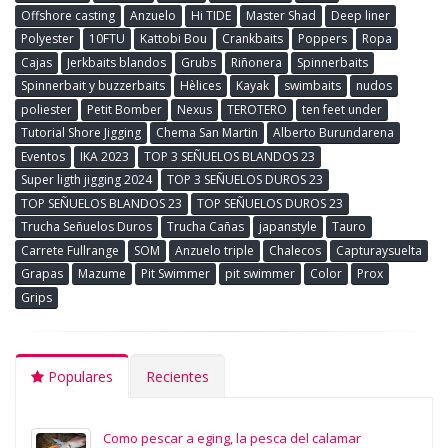
Offshore casting
Anzuelo
Hi TIDE
Master Shad
Deep liner
Polyester
10FTU
Kattobi Bou
Crankbaits
Poppers
Ropa
Cajas
Jerkbaits blandos
Grubs
Riñonera
Spinnerbaits
Spinnerbait y buzzerbaits
Hèlices
Kayak
swimbaits
nudos
poliester
Petit Bomber
Nexus
TEROTERO
ten feet under
Tutorial Shore Jigging
Chema San Martin
Alberto Burundarena
Eventos
IKA 2023
TOP 3 SEÑUELOS BLANDOS 23
Super ligth jigging 2024
TOP 3 SEÑUELOS DUROS 23
TOP SEÑUELOS BLANDOS 23
TOP SEÑUELOS DUROS 23
Trucha Señuelos Duros
Trucha Cañas
japanstyle
Tauro
Carrete Fullrange
SOM
Anzuelo triple
Chalecos
Capturaysuelta
Grapas
Mazume
Pit Swimmer
pit swimmer
Color
Prox
Grips
Populares
Recientes
Como pescar a eging, la pesca del calamar