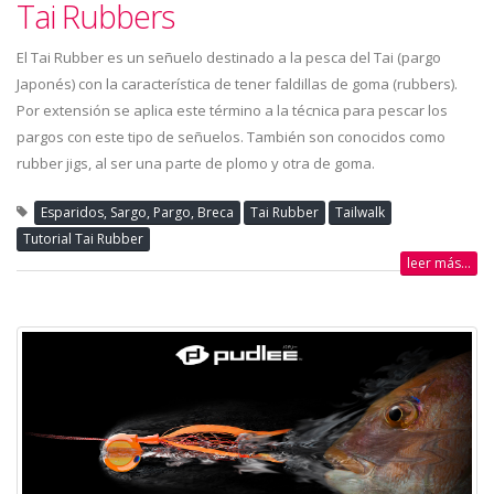
Tai Rubbers
El Tai Rubber es un señuelo destinado a la pesca del Tai (pargo
Japonés) con la característica de tener faldillas de goma (rubbers).
Por extensión se aplica este término a la técnica para pescar los
pargos con este tipo de señuelos. También son conocidos como
rubber jigs, al ser una parte de plomo y otra de goma.
Esparidos, Sargo, Pargo, Breca
Tai Rubber
Tailwalk
Tutorial Tai Rubber
leer más...