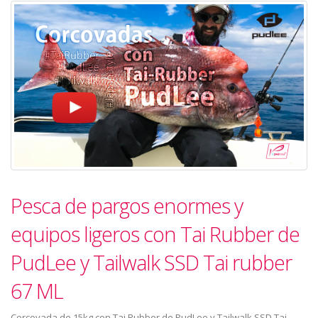
Pesca de pargos enormes y
equipos ligeros con Tai Rubber de
PudLee y Tailwalk SSD Tai rubber
67 ML
Corcovada de 15kg con Tai Rubber de PudLee y Tailwalk SSD Tai