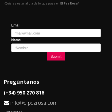
¿Quieres estar al día de lo que pasa en
El Pez Rosa
?
Pregúntanos
(+34) 950 270 816
info@elpezrosa.com