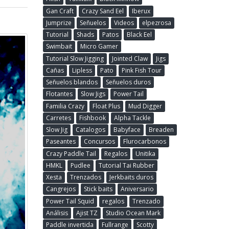
Gan Craft
Crazy Sand Eel
Iberux
Jumprize
Señuelos
Videos
elpezrosa
Tutorial
Shads
Patos
Black Eel
Swimbait
Micro Gamer
Tutorial Slow Jigging
Jointed Claw
Jigs
Cañas
Lipless
Pato
Pink Fish Tour
Señuelos blandos
Señuelos duros
Flotantes
Slow Jigs
Power Tail
Familia Crazy
Float Plus
Mud Digger
Carretes
Fishbook
Alpha Tackle
Slow Jig
Catalogos
Babyface
Breaden
Paseantes
Concursos
Flurocarbonos
Crazy Paddle Tail
Regalos
Unitika
HMKL
Pudlee
Tutorial Tai Rubber
Xesta
Trenzados
Jerkbaits duros
Cangrejos
Stick baits
Aniversario
Power Tail Squid
regalos
Trenzado
Análisis
Ajist TZ
Studio Ocean Mark
Paddle invertida
Fullrange
Scotty