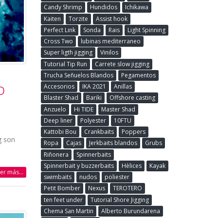
Candy Shrimp
Hundidos
Ichikawa
Kaiten
Torzite
Assist hook
Perfect Link
Sonda
Rais
Light Spinning
Cross Two
lubinas mediterraneo
Super ligth jigging
Vinilos
Tutorial Tip Run
Carrete slow jigging
Trucha Señuelos Blandos
Pegamentos
o
Accesorios
IKA 2021
Anillas
Blaster Shad
Bariki
Offshore casting
Anzuelo
Hi TIDE
Master Shad
Deep liner
Polyester
10FTU
Kattobi Bou
Crankbaits
Poppers
g son
Ropa
Cajas
Jerkbaits blandos
Grubs
Riñonera
Spinnerbaits
Spinnerbait y buzzerbaits
Hèlices
Kayak
eer más...
swimbaits
nudos
poliester
Petit Bomber
Nexus
TEROTERO
ten feet under
Tutorial Shore Jigging
Chema San Martin
Alberto Burundarena