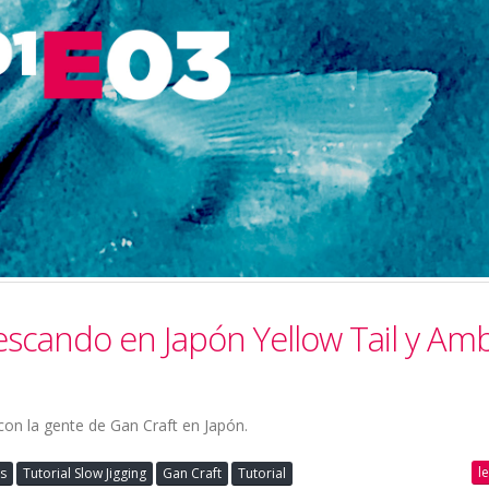
Pescando en Japón Yellow Tail y Am
 con la gente de Gan Craft en Japón.
l
s
Tutorial Slow Jigging
Gan Craft
Tutorial