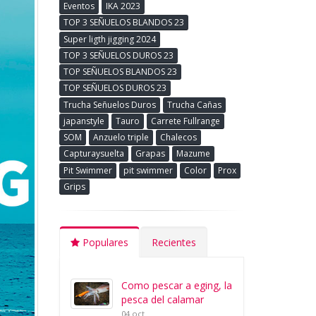
Eventos
IKA 2023
TOP 3 SEÑUELOS BLANDOS 23
Super ligth jigging 2024
TOP 3 SEÑUELOS DUROS 23
TOP SEÑUELOS BLANDOS 23
TOP SEÑUELOS DUROS 23
Trucha Señuelos Duros
Trucha Cañas
japanstyle
Tauro
Carrete Fullrange
SOM
Anzuelo triple
Chalecos
Capturaysuelta
Grapas
Mazume
Pit Swimmer
pit swimmer
Color
Prox
Grips
Populares
Recientes
Como pescar a eging, la
pesca del calamar
04 oct