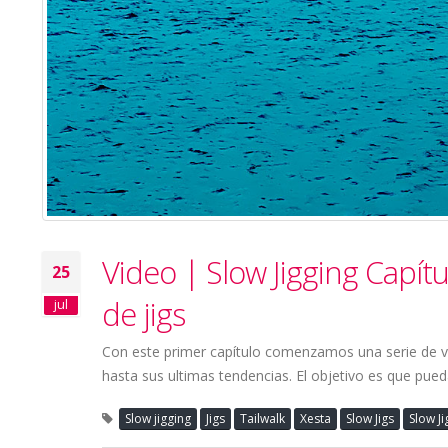
Video | Slow Jigging Capítu
25
de jigs
jul
Con este primer capítulo comenzamos una serie de v
hasta sus ultimas tendencias. El objetivo es que pue
Slow jigging
Jigs
Tailwalk
Xesta
Slow Jigs
Slow Ji