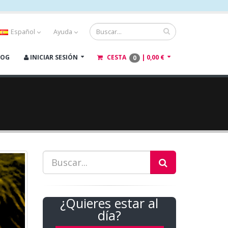
Español
Ayuda
LOG
INICIAR SESIÓN
CESTA
|
0,00 €
0
¿Quieres estar al
día?