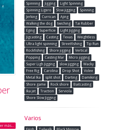
Spinning
Jigging
Light Spinning
Spinning Ligero
Slow jigging
Spinning
Jerking
Currican
Ajing
Walking the dog
twiching
Tai Rubber
Eging
Superficie
Light Jigging
Jigcasting
Casting
Texas
Weightless
Ultra light spinning
Streetfishing
Tip Run
Rockfishing
Shore jigging
Vertical
Popping
Casting Mar
Micro jigging
Super Ligh Jigging
slow jigging
Wacky
Free Rig
Carolina
Drop Shot
Volee
Metal Ika
split shot
Darting
Damikirig
Shore game
Rock shore
Baitcasting
ber
Ika jet
Traction
Serviola
Shore Slow Jigging
Varios
eer más...
Fiiish
Tailwalk
Black Minnow