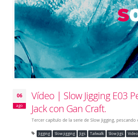
Vídeo | Slow Jigging E03 
06
Jack con Gan Craft.
ago
Tercer capítulo de la serie de Slow Jigging, pescando
Jigging
Slow jigging
Jigs
Tailwalk
Slow Jigs
Video