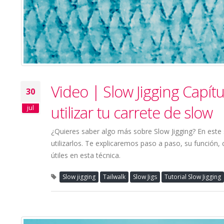
Video | Slow Jigging Capít
30
utilizar tu carrete de slow
jul
¿Quieres saber algo más sobre Slow Jigging? En este
utilizarlos. Te explicaremos paso a paso, su función
útiles en esta técnica.
Slow jigging
Tailwalk
Slow Jigs
Tutorial Slow Jigging