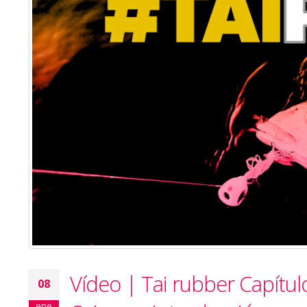
Vídeo | Tai rubber Capítul
08
ene