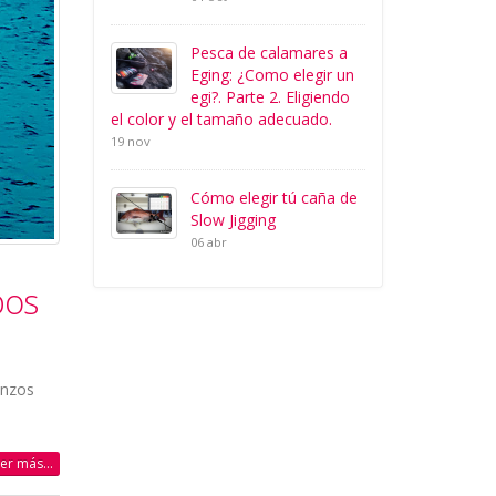
Pesca de calamares a
Eging: ¿Como elegir un
egi?. Parte 2. Eligiendo
el color y el tamaño adecuado.
19 nov
Cómo elegir tú caña de
Slow Jigging
06 abr
pos
enzos
eer más...