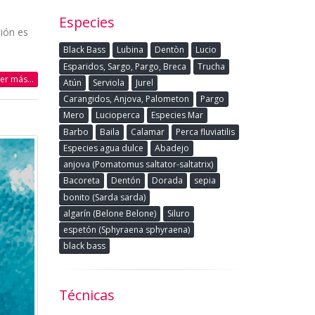
Especies
ción es
Black Bass
Lubina
Dentòn
Lucio
Esparidos, Sargo, Pargo, Breca
Trucha
eer más...
Atún
Serviola
Jurel
Carangidos, Anjova, Palometon
Pargo
Mero
Lucioperca
Especies Mar
Barbo
Baila
Calamar
Perca fluviatilis
Especies agua dulce
Abadejo
anjova (Pomatomus saltator-saltatrix)
Bacoreta
Dentón
Dorada
sepia
bonito (Sarda sarda)
algarín (Belone Belone)
Siluro
espetón (Sphyraena sphyraena)
black bass
Técnicas