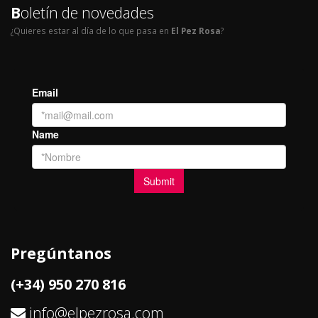
B
oletín de novedades
¿Quieres estar al día de lo que pasa en
El Pez Rosa
?
Pregúntanos
(+34) 950 270 816
info@elpezrosa.com