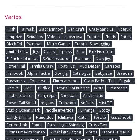
Varios
Fiiish
Tailwalk
Black Minnow
Gan Craft
Crazy Sand Eel
Iberux
Jumprize
Señuelos
Videos
elpezrosa
Tutorial
Shads
Patos
Black Eel
Swimbait
Micro Gamer
Tutorial Slow Jigging
Jointed Claw
Jigs
Cañas
Lipless
Pato
Pink Fish Tour
Señuelos blandos
Señuelos duros
Flotantes
Slow Jigs
Power Tail
Familia Crazy
Float Plus
Mud Digger
Carretes
Fishbook
Alpha Tackle
Slow Jig
Catalogos
Babyface
Breaden
Paseantes
Concursos
Flurocarbonos
Crazy Paddle Tail
Regalos
Unitika
HMKL
Pudlee
Tutorial Tai Rubber
Xesta
Trenzados
Jerkbaits duros
Cangrejos
Stick baits
Aniversario
Power Tail Squid
regalos
Trenzado
Análisis
Ajist TZ
Studio Ocean Mark
Paddle invertida
Fullrange
Scotty
Candy Shrimp
Hundidos
Ichikawa
Kaiten
Torzite
Assist hook
Perfect Link
Sonda
Rais
Light Spinning
Cross Two
lubinas mediterraneo
Super ligth jigging
Vinilos
Tutorial Tip Run
Carrete slow jigging
Trucha Señuelos Blandos
Pegamentos