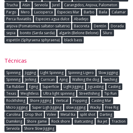
Trucha
Atún
Serviola
Jurel
Carangidos, Anjova, Palometon
Pargo
Mero
Lucioperca
Especies Mar
Barbo
Baila
Calamar
Perca fluviatilis
Especies agua dulce
Abadejo
anjova (Pomatomus saltator-saltatrix)
Bacoreta
Dentón
Dorada
sepia
bonito (Sarda sarda)
algarín (Belone Belone)
Siluro
espetón (Sphyraena sphyraena)
black bass
Técnicas
Spinning
Jigging
Light Spinning
Spinning Ligero
Slow jigging
Spinning
Jerking
Currican
Ajing
Walking the dog
twiching
Tai Rubber
Eging
Superficie
Light Jigging
Jigcasting
Casting
Texas
Weightless
Ultra light spinning
Streetfishing
Tip Run
Rockfishing
Shore jigging
Vertical
Popping
Casting Mar
Micro jigging
Super Ligh Jigging
slow jigging
Wacky
Free Rig
Carolina
Drop Shot
Volee
Metal Ika
split shot
Darting
Damikirig
Shore game
Rock shore
Baitcasting
Ika jet
Traction
Serviola
Shore Slow Jigging