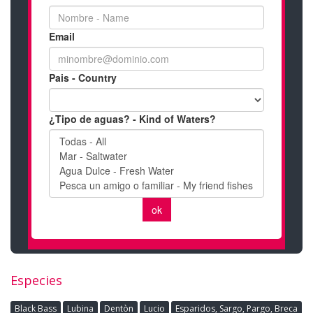
Especies
Black Bass
Lubina
Dentòn
Lucio
Esparidos, Sargo, Pargo, Breca