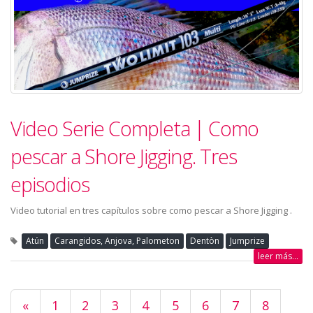
Video Serie Completa | Como
pescar a Shore Jigging. Tres
episodios
Video tutorial en tres capítulos sobre como pescar a Shore Jigging .
Atún
Carangidos, Anjova, Palometon
Dentòn
Jumprize
leer más...
«
1
2
3
4
5
6
7
8