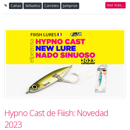
leer más...
Cañas
Señuelos
Carretes
Jumprize
Hypno Cast de Fiiish: Novedad
2023