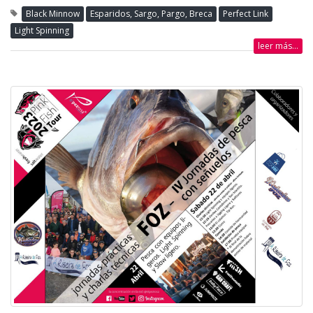
Black Minnow
Esparidos, Sargo, Pargo, Breca
Perfect Link
Light Spinning
leer más...