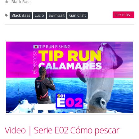
del Black Bass.
leer más...
Black Bass
Lucio
Swimbait
Gan Craft
Video | Serie E02 Cómo pescar