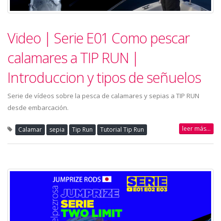
Video | Serie E01 Como pescar
calamares a TIP RUN |
Introduccion y tipos de señuelos
Serie de vídeos sobre la pesca de calamares y sepias a TIP RUN
desde embarcación.
leer más...
Calamar
sepia
Tip Run
Tutorial Tip Run