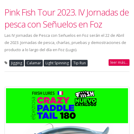
Pink Fish Tour 2023. IV Jornadas de
pesca con Señuelos en Foz
Las IV jornadas de Pesca con Señuelos en Foz serán el 22 de Abril
de 2023. Jornadas de pesca, charlas, pruebas y demostraciones de
producto a lo largo del día en Foz (Lugo).
leer más...
Jigging
Calamar
Light Spinning
Tip Run