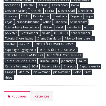
Accesorios
IKA 2021
Anillas
Blaster Shad
Bariki
Offshore casting
Anzuelo
Hi TIDE
Master Shad
Deep liner
Polyester
10FTU
Kattobi Bou
Crankbaits
Poppers
Ropa
Cajas
Jerkbaits blandos
Grubs
Riñonera
Spinnerbaits
Spinnerbait y buzzerbaits
Hèlices
Kayak
swimbaits
nudos
poliester
Petit Bomber
Nexus
TEROTERO
ten feet under
Tutorial Shore Jigging
Chema San Martin
Alberto Burundarena
Eventos
IKA 2023
TOP 3 SEÑUELOS BLANDOS 23
Super ligth jigging 2024
TOP 3 SEÑUELOS DUROS 23
TOP SEÑUELOS BLANDOS 23
TOP SEÑUELOS DUROS 23
Trucha Señuelos Duros
Trucha Cañas
japanstyle
Tauro
Carrete Fullrange
SOM
Anzuelo triple
Chalecos
Capturaysuelta
Grapas
Mazume
Pit Swimmer
pit swimmer
Color
Prox
Grips
Populares
Recientes