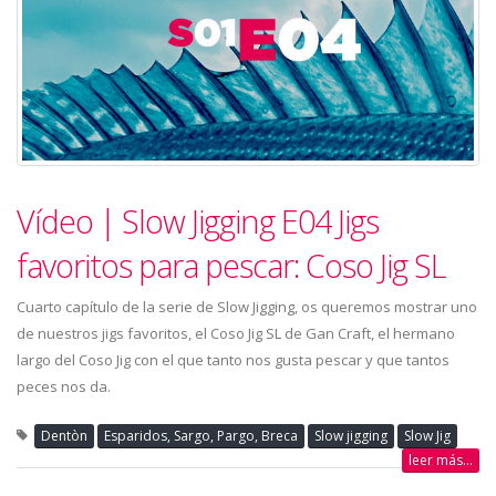
Vídeo | Slow Jigging E04 Jigs
favoritos para pescar: Coso Jig SL
Cuarto capítulo de la serie de Slow Jigging, os queremos mostrar uno
de nuestros jigs favoritos, el Coso Jig SL de Gan Craft, el hermano
largo del Coso Jig con el que tanto nos gusta pescar y que tantos
peces nos da.
Dentòn
Esparidos, Sargo, Pargo, Breca
Slow jigging
Slow Jig
leer más...