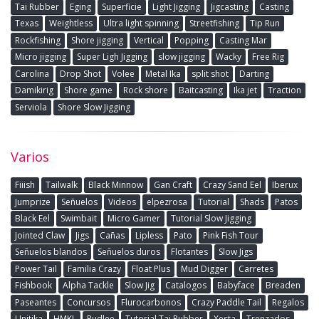
Tai Rubber
Eging
Superficie
Light Jigging
Jigcasting
Casting
Texas
Weightless
Ultra light spinning
Streetfishing
Tip Run
Rockfishing
Shore jigging
Vertical
Popping
Casting Mar
Micro jigging
Super Ligh Jigging
slow jigging
Wacky
Free Rig
Carolina
Drop Shot
Volee
Metal Ika
split shot
Darting
Damikirig
Shore game
Rock shore
Baitcasting
Ika jet
Traction
Serviola
Shore Slow Jigging
Varios
Fiiish
Tailwalk
Black Minnow
Gan Craft
Crazy Sand Eel
Iberux
Jumprize
Señuelos
Videos
elpezrosa
Tutorial
Shads
Patos
Black Eel
Swimbait
Micro Gamer
Tutorial Slow Jigging
Jointed Claw
Jigs
Cañas
Lipless
Pato
Pink Fish Tour
Señuelos blandos
Señuelos duros
Flotantes
Slow Jigs
Power Tail
Familia Crazy
Float Plus
Mud Digger
Carretes
Fishbook
Alpha Tackle
Slow Jig
Catalogos
Babyface
Breaden
Paseantes
Concursos
Flurocarbonos
Crazy Paddle Tail
Regalos
Unitika
HMKL
Pudlee
Tutorial Tai Rubber
Xesta
Trenzados