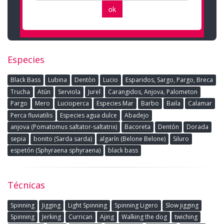
Especies
Black Bass
Lubina
Dentòn
Lucio
Esparidos, Sargo, Pargo, Breca
Trucha
Atún
Serviola
Jurel
Carangidos, Anjova, Palometon
Pargo
Mero
Lucioperca
Especies Mar
Barbo
Baila
Calamar
Perca fluviatilis
Especies agua dulce
Abadejo
anjova (Pomatomus saltator-saltatrix)
Bacoreta
Dentón
Dorada
sepia
bonito (Sarda sarda)
algarín (Belone Belone)
Siluro
espetón (Sphyraena sphyraena)
black bass
Técnicas
Spinning
Jigging
Light Spinning
Spinning Ligero
Slow jigging
Spinning
Jerking
Currican
Ajing
Walking the dog
twiching