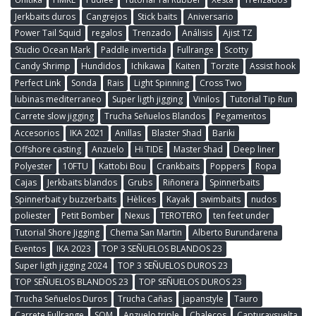
Jerkbaits duros
Cangrejos
Stick baits
Aniversario
Power Tail Squid
regalos
Trenzado
Análisis
Ajist TZ
Studio Ocean Mark
Paddle invertida
Fullrange
Scotty
Candy Shrimp
Hundidos
Ichikawa
Kaiten
Torzite
Assist hook
Perfect Link
Sonda
Rais
Light Spinning
Cross Two
lubinas mediterraneo
Super ligth jigging
Vinilos
Tutorial Tip Run
Carrete slow jigging
Trucha Señuelos Blandos
Pegamentos
Accesorios
IKA 2021
Anillas
Blaster Shad
Bariki
Offshore casting
Anzuelo
Hi TIDE
Master Shad
Deep liner
Polyester
10FTU
Kattobi Bou
Crankbaits
Poppers
Ropa
Cajas
Jerkbaits blandos
Grubs
Riñonera
Spinnerbaits
Spinnerbait y buzzerbaits
Hèlices
Kayak
swimbaits
nudos
poliester
Petit Bomber
Nexus
TEROTERO
ten feet under
Tutorial Shore Jigging
Chema San Martin
Alberto Burundarena
Eventos
IKA 2023
TOP 3 SEÑUELOS BLANDOS 23
Super ligth jigging 2024
TOP 3 SEÑUELOS DUROS 23
TOP SEÑUELOS BLANDOS 23
TOP SEÑUELOS DUROS 23
Trucha Señuelos Duros
Trucha Cañas
japanstyle
Tauro
Carrete Fullrange
SOM
Anzuelo triple
Chalecos
Capturaysuelta