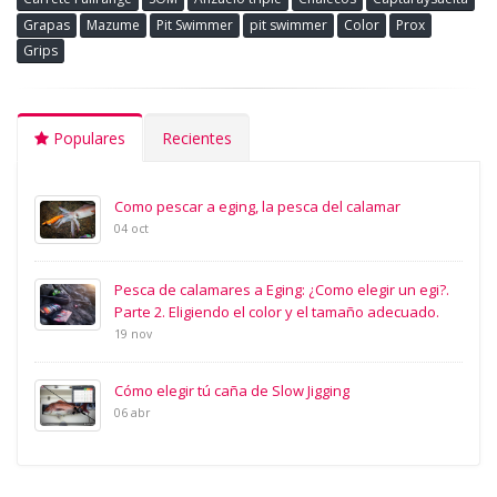
Grapas
Mazume
Pit Swimmer
pit swimmer
Color
Prox
Grips
Populares
Recientes
Como pescar a eging, la pesca del calamar
04 oct
Pesca de calamares a Eging: ¿Como elegir un egi?.
Parte 2. Eligiendo el color y el tamaño adecuado.
19 nov
Cómo elegir tú caña de Slow Jigging
06 abr