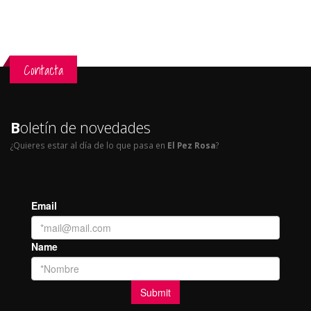
Contacta
B
oletín de novedades
¿Quieres estar al día de lo que pasa en
El Pez Rosa
?