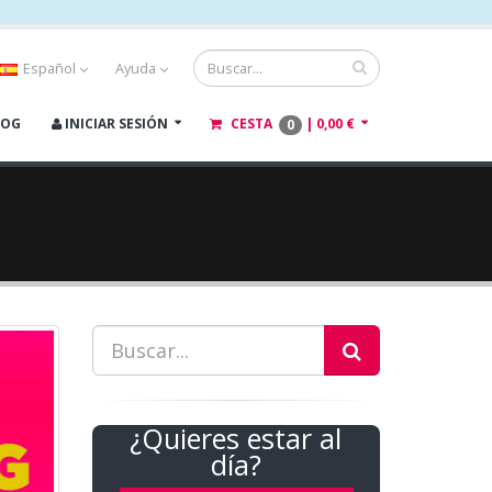
Español
Ayuda
LOG
INICIAR SESIÓN
CESTA
|
0,00 €
0
¿Quieres estar al
día?