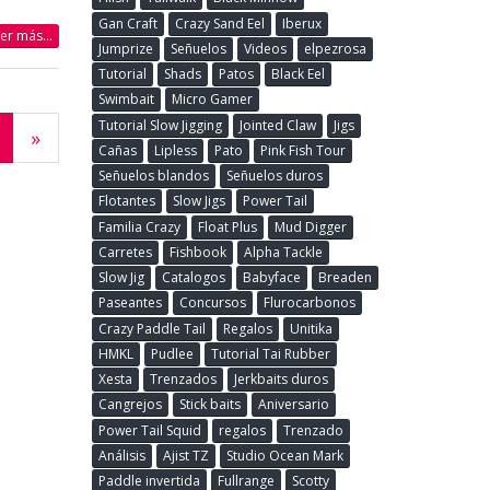
Gan Craft
Crazy Sand Eel
Iberux
eer más...
Jumprize
Señuelos
Videos
elpezrosa
Tutorial
Shads
Patos
Black Eel
Swimbait
Micro Gamer
Tutorial Slow Jigging
Jointed Claw
Jigs
»
Cañas
Lipless
Pato
Pink Fish Tour
Señuelos blandos
Señuelos duros
Flotantes
Slow Jigs
Power Tail
Familia Crazy
Float Plus
Mud Digger
Carretes
Fishbook
Alpha Tackle
Slow Jig
Catalogos
Babyface
Breaden
Paseantes
Concursos
Flurocarbonos
Crazy Paddle Tail
Regalos
Unitika
HMKL
Pudlee
Tutorial Tai Rubber
Xesta
Trenzados
Jerkbaits duros
Cangrejos
Stick baits
Aniversario
Power Tail Squid
regalos
Trenzado
Análisis
Ajist TZ
Studio Ocean Mark
Paddle invertida
Fullrange
Scotty