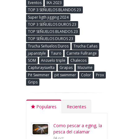
Eventos
IKA 2023
TOP 3 SEÑUELOS BLANDOS 23
Super ligth jigging 2024
TOP 3 SEÑUELOS DUROS 23
TOP SEÑUELOS BLANDOS 23
TOP SEÑUELOS DUROS 23
Trucha Señuelos Duros
Trucha Cañas
japanstyle
Tauro
Carrete Fullrange
SOM
Anzuelo triple
Chalecos
Capturaysuelta
Grapas
Mazume
Pit Swimmer
pit swimmer
Color
Prox
Grips
Populares
Recientes
Como pescar a eging, la
pesca del calamar
04 oct