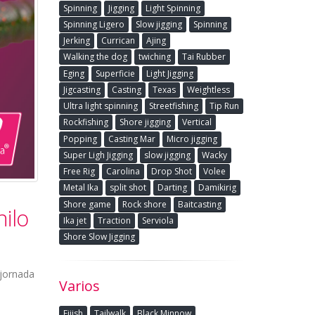
Spinning
Jigging
Light Spinning
Spinning Ligero
Slow jigging
Spinning
Jerking
Currican
Ajing
Walking the dog
twiching
Tai Rubber
Eging
Superficie
Light Jigging
Jigcasting
Casting
Texas
Weightless
Ultra light spinning
Streetfishing
Tip Run
Rockfishing
Shore jigging
Vertical
Popping
Casting Mar
Micro jigging
Super Ligh Jigging
slow jigging
Wacky
Free Rig
Carolina
Drop Shot
Volee
Metal Ika
split shot
Darting
Damikirig
Shore game
Rock shore
Baitcasting
nilo
Ika jet
Traction
Serviola
Shore Slow Jigging
 jornada
Varios
Fiiish
Tailwalk
Black Minnow