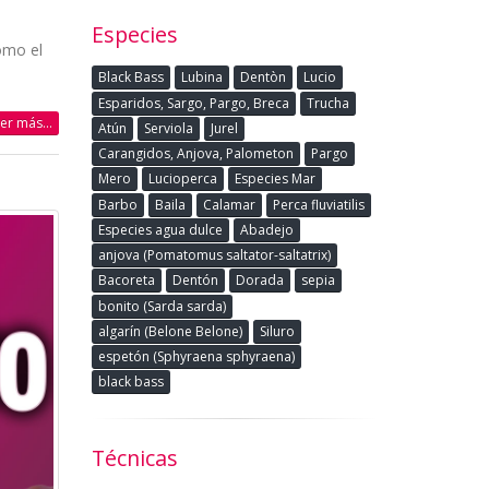
Especies
omo el
Black Bass
Lubina
Dentòn
Lucio
Esparidos, Sargo, Pargo, Breca
Trucha
eer más...
Atún
Serviola
Jurel
Carangidos, Anjova, Palometon
Pargo
Mero
Lucioperca
Especies Mar
Barbo
Baila
Calamar
Perca fluviatilis
Especies agua dulce
Abadejo
anjova (Pomatomus saltator-saltatrix)
Bacoreta
Dentón
Dorada
sepia
bonito (Sarda sarda)
algarín (Belone Belone)
Siluro
espetón (Sphyraena sphyraena)
black bass
Técnicas