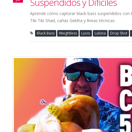
Suspendidos y Difíciles
Aprende cómo capturar black bass suspendidos con t
Tiki Tiki Shad, cañas Gekiha y líneas técnicas.
Black Bass
Weightless
Lucio
Lubina
Drop Shot