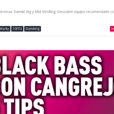
écnicas Damiki Rig y Mid-Strolling. Descubre equipo recomendado c
l
Wacky
10FTU
Damikirig