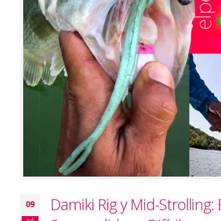
Damiki Rig y Mid-Strolling:
09
jul