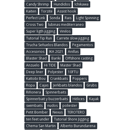
Candy Shrimp
Hundidos
Ichikawa
Kaiten
Torzite
Assist hook
Perfect Link
Sonda
Rais
Light Spinning
Cross Two
lubinas mediterraneo
Super ligth jigging
Vinilos
Tutorial Tip Run
Carrete slow jigging
Trucha Señuelos Blandos
Pegamentos
Accesorios
IKA 2021
Anillas
Blaster Shad
Bariki
Offshore casting
Anzuelo
Hi TIDE
Master Shad
Deep liner
Polyester
10FTU
Kattobi Bou
Crankbaits
Poppers
Ropa
Cajas
Jerkbaits blandos
Grubs
Riñonera
Spinnerbaits
Spinnerbait y buzzerbaits
Hèlices
Kayak
swimbaits
nudos
poliester
Petit Bomber
Nexus
TEROTERO
ten feet under
Tutorial Shore Jigging
Chema San Martin
Alberto Burundarena