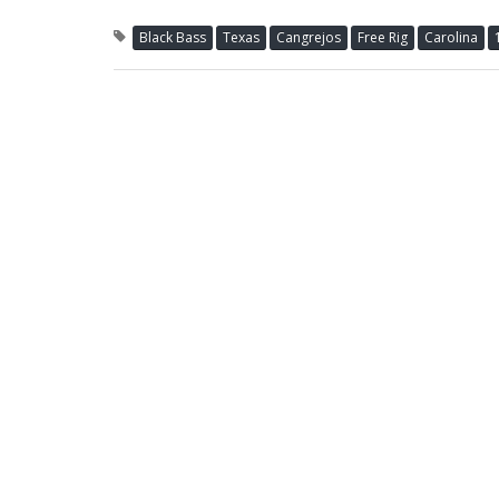
Black Bass
Texas
Cangrejos
Free Rig
Carolina