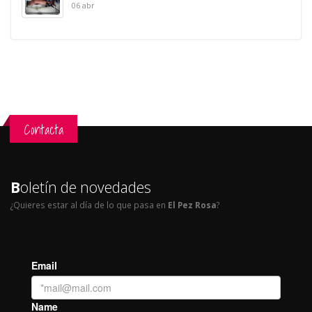
06 abr
Contacta
B
oletín de novedades
¿Quieres estar al día de lo que pasa en
El Pez Rosa
?