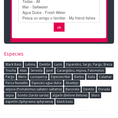
Especies
Black Bass
Lubina
Dentòn
Lucio
Esparidos, Sargo, Pargo, Breca
Trucha
Atún
Serviola
Jurel
Carangidos, Anjova, Palometon
Pargo
Mero
Lucioperca
Especies Mar
Barbo
Baila
Calamar
Perca fluviatilis
Especies agua dulce
Abadejo
anjova (Pomatomus saltator-saltatrix)
Bacoreta
Dentón
Dorada
sepia
bonito (Sarda sarda)
algarín (Belone Belone)
Siluro
espetón (Sphyraena sphyraena)
black bass