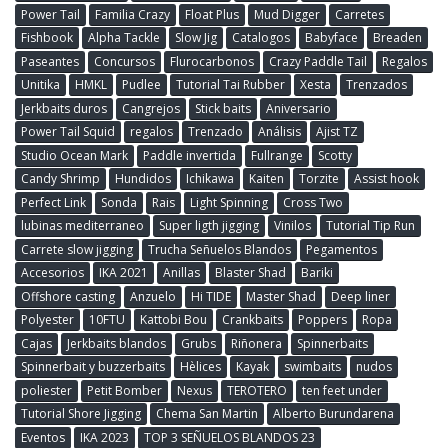
Power Tail
Familia Crazy
Float Plus
Mud Digger
Carretes
Fishbook
Alpha Tackle
Slow Jig
Catalogos
Babyface
Breaden
Paseantes
Concursos
Flurocarbonos
Crazy Paddle Tail
Regalos
Unitika
HMKL
Pudlee
Tutorial Tai Rubber
Xesta
Trenzados
Jerkbaits duros
Cangrejos
Stick baits
Aniversario
Power Tail Squid
regalos
Trenzado
Análisis
Ajist TZ
Studio Ocean Mark
Paddle invertida
Fullrange
Scotty
Candy Shrimp
Hundidos
Ichikawa
Kaiten
Torzite
Assist hook
Perfect Link
Sonda
Rais
Light Spinning
Cross Two
lubinas mediterraneo
Super ligth jigging
Vinilos
Tutorial Tip Run
Carrete slow jigging
Trucha Señuelos Blandos
Pegamentos
Accesorios
IKA 2021
Anillas
Blaster Shad
Bariki
Offshore casting
Anzuelo
Hi TIDE
Master Shad
Deep liner
Polyester
10FTU
Kattobi Bou
Crankbaits
Poppers
Ropa
Cajas
Jerkbaits blandos
Grubs
Riñonera
Spinnerbaits
Spinnerbait y buzzerbaits
Hèlices
Kayak
swimbaits
nudos
poliester
Petit Bomber
Nexus
TEROTERO
ten feet under
Tutorial Shore Jigging
Chema San Martin
Alberto Burundarena
Eventos
IKA 2023
TOP 3 SEÑUELOS BLANDOS 23