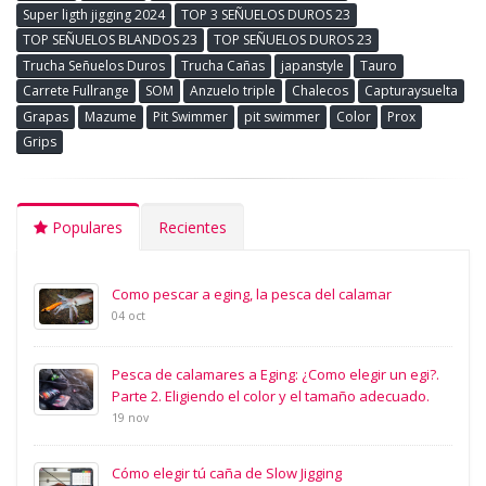
Super ligth jigging 2024
TOP 3 SEÑUELOS DUROS 23
TOP SEÑUELOS BLANDOS 23
TOP SEÑUELOS DUROS 23
Trucha Señuelos Duros
Trucha Cañas
japanstyle
Tauro
Carrete Fullrange
SOM
Anzuelo triple
Chalecos
Capturaysuelta
Grapas
Mazume
Pit Swimmer
pit swimmer
Color
Prox
Grips
Populares
Recientes
Como pescar a eging, la pesca del calamar
04 oct
Pesca de calamares a Eging: ¿Como elegir un egi?.
Parte 2. Eligiendo el color y el tamaño adecuado.
19 nov
Cómo elegir tú caña de Slow Jigging