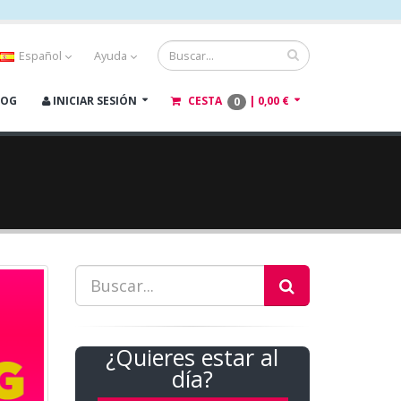
Español
Ayuda
LOG
INICIAR SESIÓN
CESTA
|
0,00 €
0
¿Quieres estar al
día?