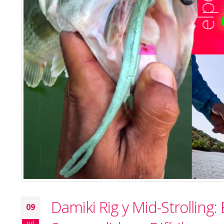
Damiki Rig y Mid-Strolling:
09
jul