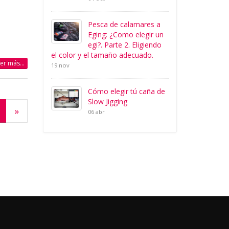
Pesca de calamares a
Eging: ¿Como elegir un
egi?. Parte 2. Eligiendo
el color y el tamaño adecuado.
eer más...
19 nov
Cómo elegir tú caña de
Slow Jigging
»
06 abr