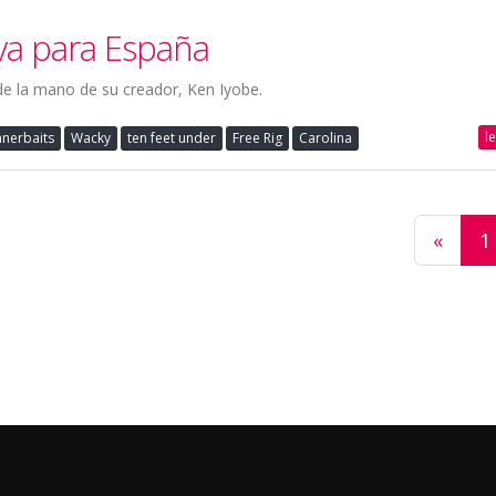
va para España
e la mano de su creador, Ken Iyobe.
l
nnerbaits
Wacky
ten feet under
Free Rig
Carolina
«
1