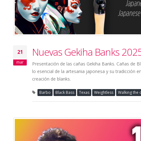
Nuevas Gekiha Banks 2025 
21
mar
Presentación de las cañas Gekiha Banks. Cañas de Bl
lo esencial de la artesania japonesa y su tradicción e
creación de blanks.
Barbo
Black Bass
Texas
Weightless
Walking the 