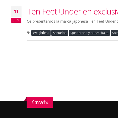
Ten Feet Under en exclusi
11
jun
Os presentamos la marca japonesa Ten Feet Under d
Weightless
Señuelos
Spinnerbait y buzzerbaits
Spi
Contacta