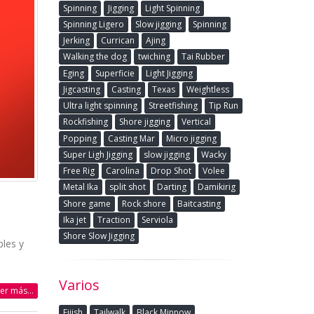
Spinning
Jigging
Light Spinning
Spinning Ligero
Slow jigging
Spinning
Jerking
Currican
Ajing
Walking the dog
twiching
Tai Rubber
Eging
Superficie
Light Jigging
Jigcasting
Casting
Texas
Weightless
Ultra light spinning
Streetfishing
Tip Run
Rockfishing
Shore jigging
Vertical
Popping
Casting Mar
Micro jigging
Super Ligh Jigging
slow jigging
Wacky
Free Rig
Carolina
Drop Shot
Volee
Metal Ika
split shot
Darting
Damikirig
Shore game
Rock shore
Baitcasting
Ika jet
Traction
Serviola
Shore Slow Jigging
bles y
Varios
eer más...
Fiiish
Tailwalk
Black Minnow