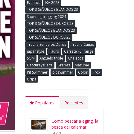
Eventos
IKA 2023
TOP 3 SEÑUELOS BLANDOS 23
Super ligth jigging 2024
TOP 3 SEÑUELOS DUROS 23
TOP SEÑUELOS BLANDOS 23
TOP SEÑUELOS DUROS 23
Trucha Señuelos Duros
Trucha Cañas
japanstyle
Tauro
Carrete Fullrange
SOM
Anzuelo triple
Chalecos
Capturaysuelta
Grapas
Mazume
Pit Swimmer
pit swimmer
Color
Prox
Grips
Populares
Recientes
Como pescar a eging, la
pesca del calamar
04 oct