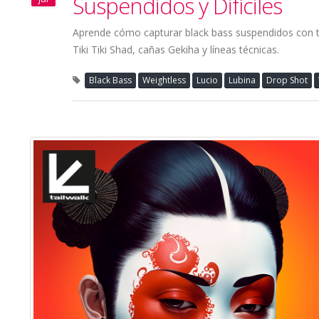
Suspendidos y Difíciles
Aprende cómo capturar black bass suspendidos con t
Tiki Tiki Shad, cañas Gekiha y líneas técnicas.
Black Bass
Weightless
Lucio
Lubina
Drop Shot