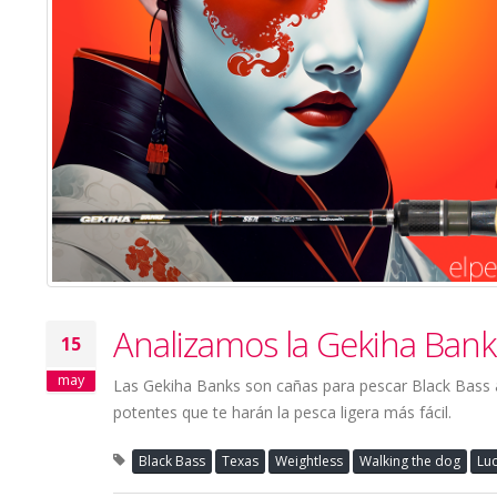
Analizamos la Gekiha Ban
15
may
Las Gekiha Banks son cañas para pescar Black Bass a
potentes que te harán la pesca ligera más fácil.
Black Bass
Texas
Weightless
Walking the dog
Luc