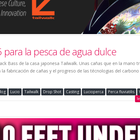
para la pesca de agua dulce
ack Bass de la casa japonesa Tailwalk. Unas cañas que en la mano t
n la fabricación de cañas y el progreso de las técnologias del carbono
dog
Lucio
Tailwalk
Drop Shot
Casting
Lucioperca
Perca fluviatilis
l