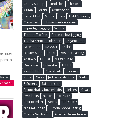
Candy Shrimp
Hundidos
Ichikawa
Kaiten
Torzite
Assist hook
Perfect Link
Sonda
Rais
Light Spinning
Cross Two
lubinas mediterraneo
Super ligth jigging
Vinilos
Tutorial Tip Run
Carrete slow jigging
Trucha Señuelos Blandos
Pegamentos
Accesorios
IKA 2021
Anillas
Blaster Shad
Bariki
Offshore casting
rasmiten
Anzuelo
Hi TIDE
Master Shad
 para la
Deep liner
Polyester
10FTU
Kattobi Bou
Crankbaits
Poppers
Ropa
Cajas
Jerkbaits blandos
Grubs
Wacky
eer más...
Riñonera
Spinnerbaits
Spinnerbait y buzzerbaits
Hèlices
Kayak
swimbaits
nudos
poliester
Petit Bomber
Nexus
TEROTERO
ten feet under
Tutorial Shore Jigging
Chema San Martin
Alberto Burundarena