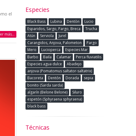
Especies
omo el
Black Bass
Lubina
Dentòn
Lucio
Esparidos, Sargo, Pargo, Breca
Trucha
eer más...
Atún
Serviola
Jurel
Carangidos, Anjova, Palometon
Pargo
Mero
Lucioperca
Especies Mar
Barbo
Baila
Calamar
Perca fluviatilis
Especies agua dulce
Abadejo
anjova (Pomatomus saltator-saltatrix)
Bacoreta
Dentón
Dorada
sepia
bonito (Sarda sarda)
algarín (Belone Belone)
Siluro
espetón (Sphyraena sphyraena)
black bass
Técnicas