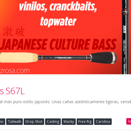
ks S67L
l más puro estilo Japonés. Unas cañas auténticamente ligeras, sensi
l
io
Tailwalk
Drop Shot
Casting
Wacky
Free Rig
Carolina