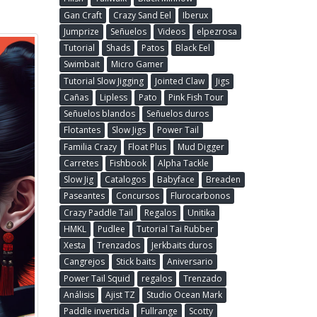
Gan Craft
Crazy Sand Eel
Iberux
Jumprize
Señuelos
Videos
elpezrosa
Tutorial
Shads
Patos
Black Eel
Swimbait
Micro Gamer
Tutorial Slow Jigging
Jointed Claw
Jigs
Cañas
Lipless
Pato
Pink Fish Tour
Señuelos blandos
Señuelos duros
Flotantes
Slow Jigs
Power Tail
Familia Crazy
Float Plus
Mud Digger
Carretes
Fishbook
Alpha Tackle
Slow Jig
Catalogos
Babyface
Breaden
Paseantes
Concursos
Flurocarbonos
Crazy Paddle Tail
Regalos
Unitika
HMKL
Pudlee
Tutorial Tai Rubber
Xesta
Trenzados
Jerkbaits duros
Cangrejos
Stick baits
Aniversario
Power Tail Squid
regalos
Trenzado
Análisis
Ajist TZ
Studio Ocean Mark
Paddle invertida
Fullrange
Scotty