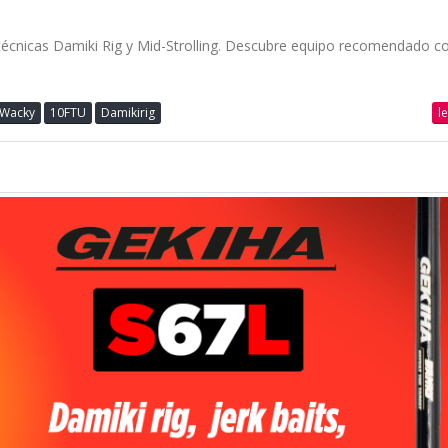
écnicas Damiki Rig y Mid-Strolling. Descubre equipo recomendado c
l
Wacky
10FTU
Damikirig